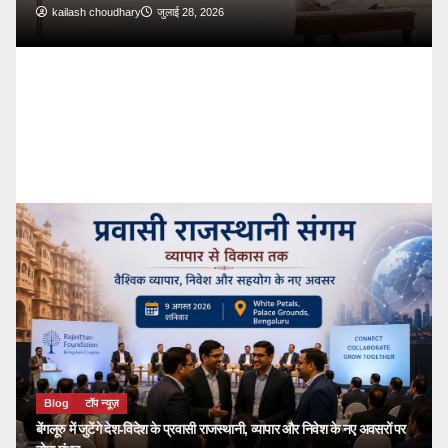
kailash choudhary
जुलाई 28, 2026
Bl
🔴
देश
k
Blog
टॉप न्यूज़
बेंगलूरु में जुटेंगे देश-विदेश के प्रवासी राजस्थानी, व्यापार और निवेश के नए अवसरों पर