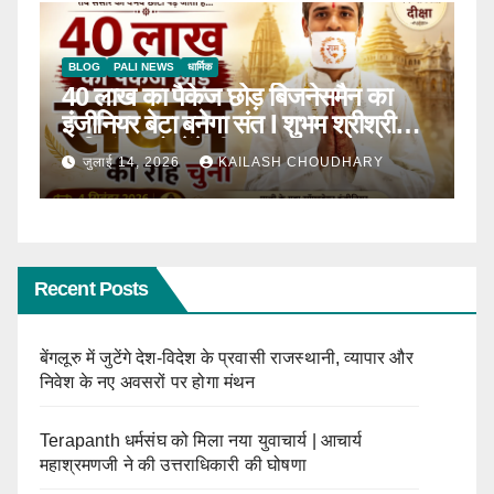
BLOG
टॉप न्यूज़
धार्मिक
B
ठाणे में पहली बार होगा सीरवी समाज युवक-
R
ाल
युवती परिचय सम्मेलन
कब
जून 13, 2026
KAILASH CHOUDHARY
Recent Posts
बेंगलूरु में जुटेंगे देश-विदेश के प्रवासी राजस्थानी, व्यापार और
निवेश के नए अवसरों पर होगा मंथन
Terapanth धर्मसंघ को मिला नया युवाचार्य | आचार्य
महाश्रमणजी ने की उत्तराधिकारी की घोषणा