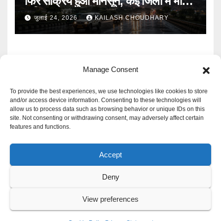
फिर सक्रिय हुआ मानसून, कई जिलों में भारी
बारिश का Alert
जुलाई 24, 2026
KAILASH CHOUDHARY
Manage Consent
To provide the best experiences, we use technologies like cookies to store
and/or access device information. Consenting to these technologies will
allow us to process data such as browsing behavior or unique IDs on this
Mangal Media News
site. Not consenting or withdrawing consent, may adversely affect certain
features and functions.
हर खबर पर नजर
Accept
Deny
Proudly powered by WordPress
|
Theme: Newspaperex by
Themeansar
.
View preferences
Privacy Policy
Cookie Policy
Disclaimer
Contact Us