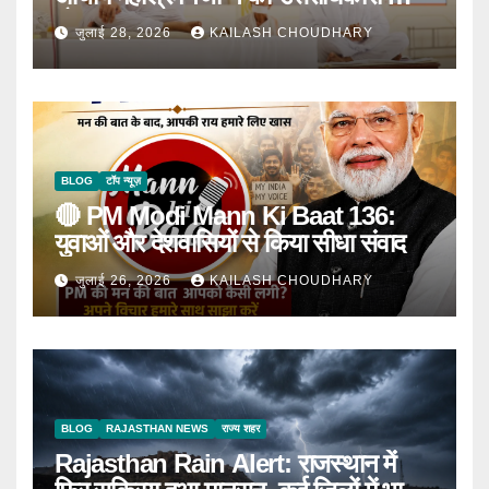
घोषणा
जुलाई 28, 2026
KAILASH CHOUDHARY
BLOG
टॉप न्यूज़
🔴 PM Modi Mann Ki Baat 136:
युवाओं और देशवासियों से किया सीधा संवाद
जुलाई 26, 2026
KAILASH CHOUDHARY
BLOG
RAJASTHAN NEWS
राज्य शहर
Rajasthan Rain Alert: राजस्थान में