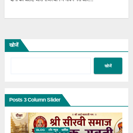
खोजें
खोजें
Posts 3 Column Slider
BLOG
टॉप न्यूज़
धार्मिक
B