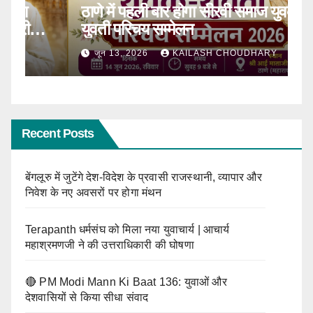
ठाणे में पहली बार होगा सीरवी समाज युवक-
R
ाल
युवती परिचय सम्मेलन
कब
जून 13, 2026
KAILASH CHOUDHARY
Recent Posts
बेंगलूरु में जुटेंगे देश-विदेश के प्रवासी राजस्थानी, व्यापार और
निवेश के नए अवसरों पर होगा मंथन
Terapanth धर्मसंघ को मिला नया युवाचार्य | आचार्य
महाश्रमणजी ने की उत्तराधिकारी की घोषणा
🔴 PM Modi Mann Ki Baat 136: युवाओं और
देशवासियों से किया सीधा संवाद