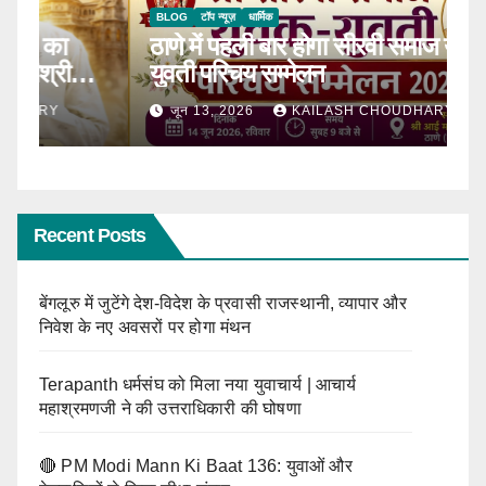
BLOG
टॉप न्यूज़
धार्मिक
B
ठाणे में पहली बार होगा सीरवी समाज युवक-
R
ाल
युवती परिचय सम्मेलन
कब
जून 13, 2026
KAILASH CHOUDHARY
Recent Posts
बेंगलूरु में जुटेंगे देश-विदेश के प्रवासी राजस्थानी, व्यापार और
निवेश के नए अवसरों पर होगा मंथन
Terapanth धर्मसंघ को मिला नया युवाचार्य | आचार्य
महाश्रमणजी ने की उत्तराधिकारी की घोषणा
🔴 PM Modi Mann Ki Baat 136: युवाओं और