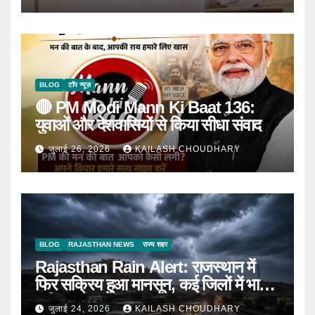
BLOG
टॉप न्यूज़
🔴 PM Modi Mann Ki Baat 136:
युवाओं और देशवासियों से किया सीधा संवाद
जुलाई 26, 2026
KAILASH CHOUDHARY
BLOG
RAJASTHAN NEWS
राज्य शहर
Rajasthan Rain Alert: राजस्थान में
फिर सक्रिय हुआ मानसून, कई जिलों में भारी
बारिश का Alert
जुलाई 24, 2026
KAILASH CHOUDHARY