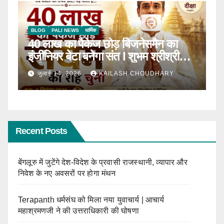
BLOG
टॉप न्यूज़
धार्मिक
B
ठाणे में पहली बार होगा सीरवी समाज युवक-
R
ाल
युवती परिचय सम्मेलन
कब
जून 13, 2026
KAILASH CHOUDHARY
Recent Posts
बेंगलूरु में जुटेंगे देश-विदेश के प्रवासी राजस्थानी, व्यापार और
निवेश के नए अवसरों पर होगा मंथन
Terapanth धर्मसंघ को मिला नया युवाचार्य | आचार्य
महाश्रमणजी ने की उत्तराधिकारी की घोषणा