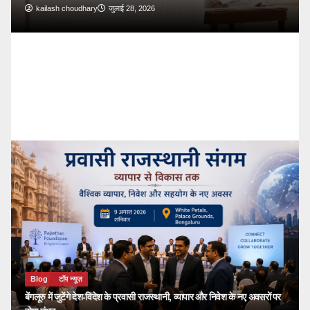
ash choudhary
जुलाई 28, 2026
Blog
टॉप न्
🔴 PM M
देशवासियों
kailash ch
Blog
टॉप न्यूज़
बेंगलूरु में जुटेंगे देश-विदेश के प्रवासी राजस्थानी, व्यापार और निवेश के नए अवसरों पर