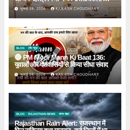
घोषणा
जुलाई 28, 2026
KAILASH CHOUDHARY
BLOG
टॉप न्यूज़
🔴 PM Modi Mann Ki Baat 136:
युवाओं और देशवासियों से किया सीधा संवाद
जुलाई 26, 2026
KAILASH CHOUDHARY
BLOG
RAJASTHAN NEWS
राज्य शहर
Rajasthan Rain Alert: राजस्थान में