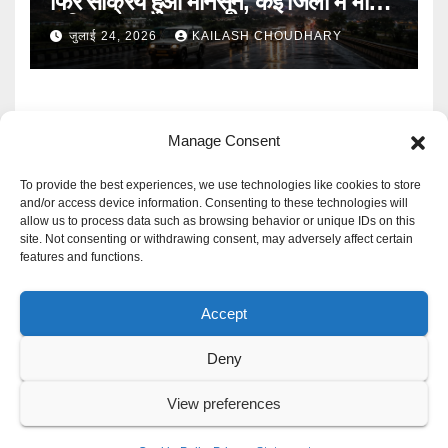
फिर सक्रिय हुआ मानसून, कई जिलों में भारी
बारिश का Alert
जुलाई 24, 2026
KAILASH CHOUDHARY
Manage Consent
To provide the best experiences, we use technologies like cookies to store
and/or access device information. Consenting to these technologies will
allow us to process data such as browsing behavior or unique IDs on this
Mangal Media News
site. Not consenting or withdrawing consent, may adversely affect certain
features and functions.
हर खबर पर नजर
Accept
Deny
Proudly powered by WordPress
|
Theme: Newspaperex by
Themeansar
.
View preferences
Privacy Policy
Cookie Policy
Disclaimer
Contact Us