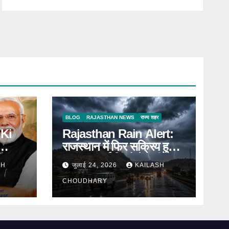
BLOG
RAJASTHAN NEWS
राज्य शहर
Ki
Rajasthan Rain Alert:
राजस्थान में फिर सक्रिय हुआ
 संवाद
मानसून, कई जिलों में भारी
SH
जुलाई 24, 2026
KAILASH
बारिश का Alert
CHOUDHARY