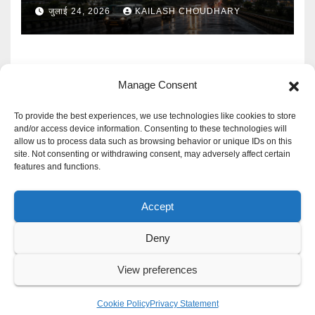
बारिश का Alert
जुलाई 24, 2026
KAILASH CHOUDHARY
Manage Consent
To provide the best experiences, we use technologies like cookies to store
and/or access device information. Consenting to these technologies will
allow us to process data such as browsing behavior or unique IDs on this
Mangal Media News
site. Not consenting or withdrawing consent, may adversely affect certain
features and functions.
हर खबर पर नजर
Accept
Deny
Proudly powered by WordPress
|
Theme: Newspaperex by
Themeansar
.
View preferences
Privacy Policy
Cookie Policy
Disclaimer
Contact Us
Cookie Policy
Privacy Statement