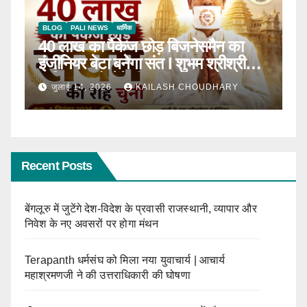
BLOG
टॉप न्यूज़
धार्मिक
B
ठाणे में पहली बार होगा सीरवी समाज युवक-
R
ाल
युवती परिचय सम्मेलन
कब
जून 13, 2026
KAILASH CHOUDHARY
Recent Posts
बेंगलूरु में जुटेंगे देश-विदेश के प्रवासी राजस्थानी, व्यापार और
निवेश के नए अवसरों पर होगा मंथन
Terapanth धर्मसंघ को मिला नया युवाचार्य | आचार्य
महाश्रमणजी ने की उत्तराधिकारी की घोषणा