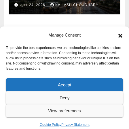
बारिश का Alert
जुलाई 24, 2026
KAILASH CHOUDHARY
Manage Consent
To provide the best experiences, we use technologies like cookies to store
and/or access device information. Consenting to these technologies will
allow us to process data such as browsing behavior or unique IDs on this
Mangal Media News
site. Not consenting or withdrawing consent, may adversely affect certain
features and functions.
हर खबर पर नजर
Accept
Deny
Proudly powered by WordPress
|
Theme: Newspaperex by
Themeansar
.
View preferences
Privacy Policy
Cookie Policy
Disclaimer
Contact Us
Cookie Policy
Privacy Statement