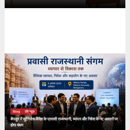
Blog
टॉप न्यूज़
🔴 PM Modi Mann 
देशवासियों से किया सी
kailash choudhary
जुलाई
Blog
टॉप न्यूज़
बेंगलूरु में जुटेंगे देश-विदेश के प्रवासी राजस्थानी, व्यापार और निवेश के नए अवसरों पर
होगा मंथन