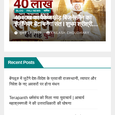
BLOG
टॉप न्यूज़
धार्मिक
B
ठाणे में पहली बार होगा सीरवी समाज युवक-
R
ाल
युवती परिचय सम्मेलन
कब
जून 13, 2026
KAILASH CHOUDHARY
Recent Posts
बेंगलूरु में जुटेंगे देश-विदेश के प्रवासी राजस्थानी, व्यापार और
निवेश के नए अवसरों पर होगा मंथन
Terapanth धर्मसंघ को मिला नया युवाचार्य | आचार्य
महाश्रमणजी ने की उत्तराधिकारी की घोषणा