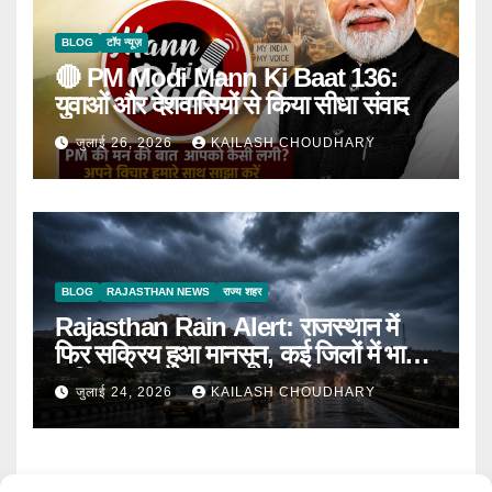
BLOG
टॉप न्यूज़
🔴 PM Modi Mann Ki Baat 136:
युवाओं और देशवासियों से किया सीधा संवाद
जुलाई 26, 2026
KAILASH CHOUDHARY
BLOG
RAJASTHAN NEWS
राज्य शहर
Rajasthan Rain Alert: राजस्थान में
फिर सक्रिय हुआ मानसून, कई जिलों में भारी
बारिश का Alert
जुलाई 24, 2026
KAILASH CHOUDHARY