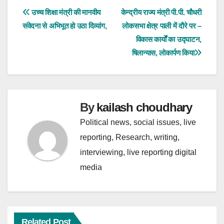
e
t
r
पोस्ट
उच्च शिक्षा मंत्री की मानवीय
केन्द्रीय राज्य मंत्री पी.पी. चौधरी
संवेदना से अभिभूत हो उठा दिव्यांग,
लोकसभा क्षेत्र पाली में दौरे पर –
b
s
e
नेविगेशन
विकास कार्यों का उद्घाटन,
o
A
षिलान्यास, लोकार्पण किया
o
p
k
p
By
kailash choudhary
Political news, social issues, live
reporting, Research, writing,
interviewing, live reporting digital
media
Related Post