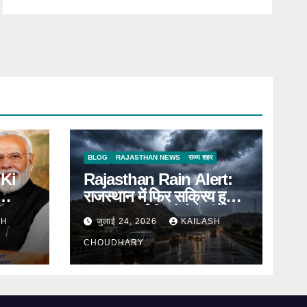
BLOG
RAJASTHAN NEWS
राज्य शहर
Ki
Rajasthan Rain Alert:
राजस्थान में फिर सक्रिय हुआ
 संवाद
मानसून, कई जिलों में भारी
SH
जुलाई 24, 2026
KAILASH
बारिश का Alert
CHOUDHARY