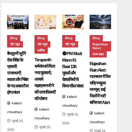
Blog
Blog
Blog
Blog
टॉप न्यूज़
टॉप न्यूज़
टॉप न्यूज़
Rajasthan
News
धार्मिक
बेंगलूरु में जुटेंगे
🔴 PM Modi
राज्य शहर
Terapanth
देश-विदेश के
Mann Ki
Rajasthan
धर्मसंघ को मिला
प्रवासी
Baat 136:
Rain Alert:
नया युवाचार्य |
राजस्थानी,
युवाओं और
राजस्थान में फिर
आचार्य
व्यापार और निवेश
देशवासियों से
सक्रिय हुआ
महाश्रमणजी ने
के नए अवसरों पर
किया सीधा संवाद
मानसून, कई
की उत्तराधिकारी
होगा मंथन
जिलों में भारी
kailash
की घोषणा
बारिश का Alert
kailash
choudhary
kailash
choudhary
kailash
जुलाई 26,
choudhary
जुलाई 30,
choudhary
2026
जुलाई 28,
2026
जुलाई 24,