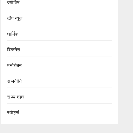
ज्योतिष
टॉप न्यूज़
धार्मिक
बिजनेस
मनोरंजन
राजनीति
राज्य शहर
Blog
टॉप न्यूज़
धार्मिक
स्पोर्ट्स
Blog
Terapanth धर्मसंघ
टॉप न्यूज़
को मिला नया युवाचार्य
बेंगलूरु में जुटेंगे
Blog
टॉप न्यूज़