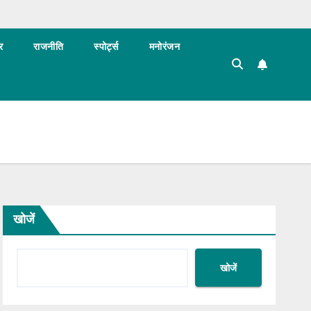
र
राजनीति
स्पोर्ट्स
मनोरंजन
खोजें
खोजें
BLOG