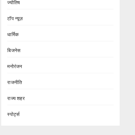
ज्योतिष
टॉप न्यूज़
धार्मिक
बिजनेस
मनोरंजन
राजनीति
राज्य शहर
Blog
टॉप न्यूज़
धार्मिक
स्पोर्ट्स
Blog
Terapanth धर्मसंघ
टॉप न्यूज़
को मिला नया युवाचार्य
बेंगलूरु में जुटेंगे
Blog
टॉप न्यूज़