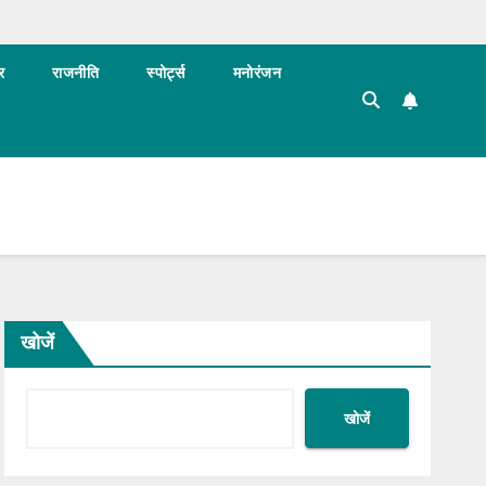
र
राजनीति
स्पोर्ट्स
मनोरंजन
खोजें
खोजें
BLOG