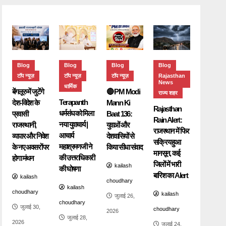
Blog
Blog
Blog
Blog
टॉप न्यूज़
टॉप न्यूज़
टॉप न्यूज़
Rajasthan
News
धार्मिक
बेंगलूरु में जुटेंगे
🔴 PM Modi
राज्य शहर
Terapanth
देश-विदेश के
Mann Ki
Rajasthan
धर्मसंघ को मिला
प्रवासी
Baat 136:
Rain Alert:
नया युवाचार्य |
राजस्थानी,
युवाओं और
राजस्थान में फिर
आचार्य
व्यापार और निवेश
देशवासियों से
सक्रिय हुआ
महाश्रमणजी ने
के नए अवसरों पर
किया सीधा संवाद
मानसून, कई
की उत्तराधिकारी
होगा मंथन
जिलों में भारी
kailash
की घोषणा
बारिश का Alert
kailash
choudhary
kailash
choudhary
kailash
जुलाई 26,
choudhary
जुलाई 30,
choudhary
2026
जुलाई 28,
2026
जुलाई 24,