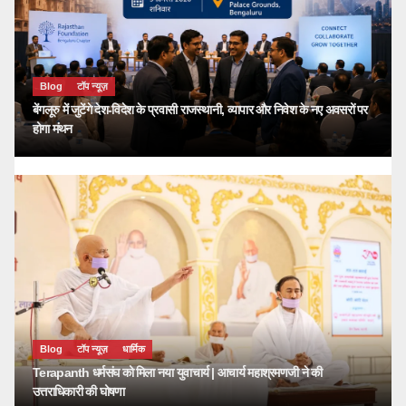
Blog
टॉप न्यूज़
बेंगलूरु में जुटेंगे देश-विदेश के प्रवासी राजस्थानी, व्यापार और निवेश के नए अवसरों पर
होगा मंथन
Blog
टॉप न्यूज़
धार्मिक
Terapanth धर्मसंघ को मिला नया युवाचार्य | आचार्य महाश्रमणजी ने की
उत्तराधिकारी की घोषणा