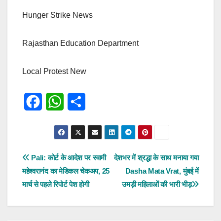
Hunger Strike News
Rajasthan Education Department
Local Protest New
F
W
S
a
h
h
c
a
a
e
t
r
पोस्ट
Pali: कोर्ट के आदेश पर स्वामी
देशभर में श्रद्धा के साथ मनाया गया
महेश्वरानंद का मेडिकल चेकअप, 25
Dasha Mata Vrat, मुंबई में
b
s
e
नेविगेशन
मार्च से पहले रिपोर्ट पेश होगी
उमड़ी महिलाओं की भारी भीड़
o
A
o
p