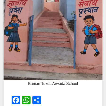
Baman Tukda Arwada School
F
W
S