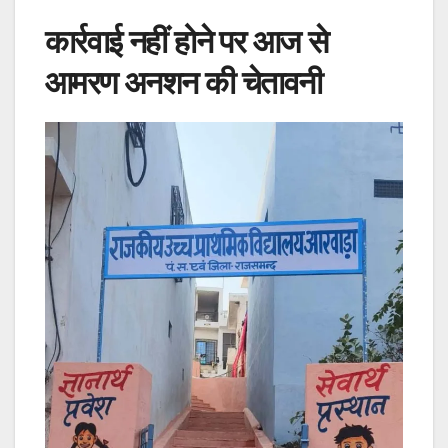
a
h
h
कार्रवाई नहीं होने पर आज से
c
a
a
आमरण अनशन की चेतावनी
e
t
r
b
s
e
o
A
o
p
k
p