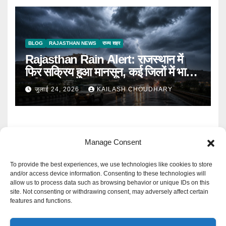
BLOG
RAJASTHAN NEWS
राज्य शहर
Rajasthan Rain Alert: राजस्थान में
फिर सक्रिय हुआ मानसून, कई जिलों में भारी
बारिश का Alert
जुलाई 24, 2026
KAILASH CHOUDHARY
Manage Consent
To provide the best experiences, we use technologies like cookies to store
and/or access device information. Consenting to these technologies will
allow us to process data such as browsing behavior or unique IDs on this
Mangal Media News
site. Not consenting or withdrawing consent, may adversely affect certain
features and functions.
हर खबर पर नजर