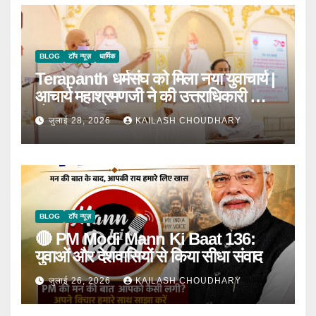
BLOG
टॉप न्यूज़
धार्मिक
Terapanth धर्मसंघ को मिला नया युवाचार्य |
आचार्य महाश्रमणजी ने की उत्तराधिकारी की
घोषणा
जुलाई 28, 2026
KAILASH CHOUDHARY
BLOG
टॉप न्यूज़
🔴 PM Modi Mann Ki Baat 136:
युवाओं और देशवासियों से किया सीधा संवाद
जुलाई 26, 2026
KAILASH CHOUDHARY