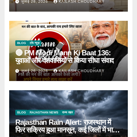
जुलाई 28, 2026
KAILASH CHOUDHARY
BLOG
टॉप न्यूज़
🔴 PM Modi Mann Ki Baat 136:
युवाओं और देशवासियों से किया सीधा संवाद
जुलाई 26, 2026
KAILASH CHOUDHARY
BLOG
RAJASTHAN NEWS
राज्य शहर
Rajasthan Rain Alert: राजस्थान में
फिर सक्रिय हुआ मानसून, कई जिलों में भारी