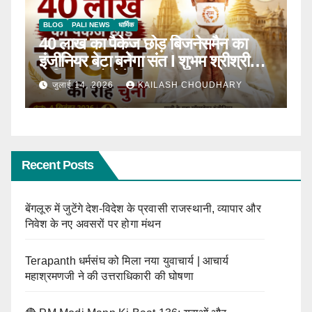
BLOG
टॉप न्यूज़
धार्मिक
B
ठाणे में पहली बार होगा सीरवी समाज युवक-
R
ाल
युवती परिचय सम्मेलन
कब
जून 13, 2026
KAILASH CHOUDHARY
Recent Posts
बेंगलूरु में जुटेंगे देश-विदेश के प्रवासी राजस्थानी, व्यापार और
निवेश के नए अवसरों पर होगा मंथन
Terapanth धर्मसंघ को मिला नया युवाचार्य | आचार्य
महाश्रमणजी ने की उत्तराधिकारी की घोषणा