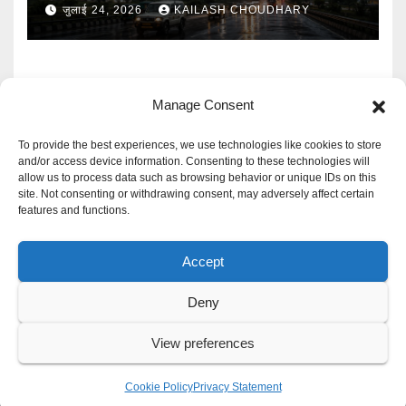
बारिश का Alert
जुलाई 24, 2026
KAILASH CHOUDHARY
Manage Consent
To provide the best experiences, we use technologies like cookies to store
and/or access device information. Consenting to these technologies will
allow us to process data such as browsing behavior or unique IDs on this
Mangal Media News
site. Not consenting or withdrawing consent, may adversely affect certain
features and functions.
हर खबर पर नजर
Accept
Deny
Proudly powered by WordPress
|
Theme: Newspaperex by
Themeansar
.
View preferences
Privacy Policy
Cookie Policy
Disclaimer
Contact Us
Cookie Policy
Privacy Statement