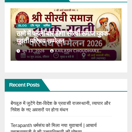
BLOG
टॉप न्यूज़
धार्मिक
B
ठाणे में पहली बार होगा सीरवी समाज युवक-
R
ाल
युवती परिचय सम्मेलन
कब
जून 13, 2026
KAILASH CHOUDHARY
Recent Posts
बेंगलूरु में जुटेंगे देश-विदेश के प्रवासी राजस्थानी, व्यापार और
निवेश के नए अवसरों पर होगा मंथन
Terapanth धर्मसंघ को मिला नया युवाचार्य | आचार्य
महाश्रमणजी ने की उत्तराधिकारी की घोषणा