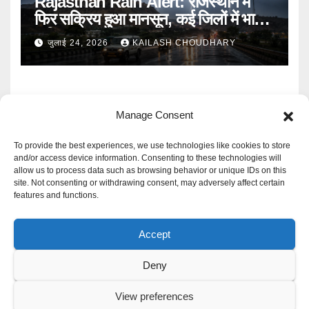
Rajasthan Rain Alert: राजस्थान में
फिर सक्रिय हुआ मानसून, कई जिलों में भारी
बारिश का Alert
जुलाई 24, 2026
KAILASH CHOUDHARY
Manage Consent
To provide the best experiences, we use technologies like cookies to store
and/or access device information. Consenting to these technologies will
allow us to process data such as browsing behavior or unique IDs on this
Mangal Media News
site. Not consenting or withdrawing consent, may adversely affect certain
features and functions.
हर खबर पर नजर
Accept
Deny
Proudly powered by WordPress
|
Theme: Newspaperex by
Themeansar
.
View preferences