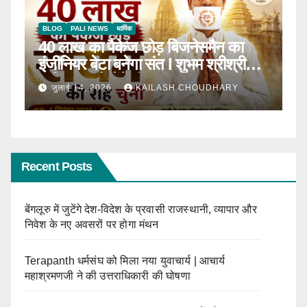
BLOG
टॉप न्यूज़
धार्मिक
ा
ठाणे में पहली बार होगा सीरवी समाज युवक-
्रीमाल
युवती परिचय सम्मेलन
Y
जून 13, 2026
KAILASH CHOUDHARY
Recent Posts
बेंगलूरु में जुटेंगे देश-विदेश के प्रवासी राजस्थानी, व्यापार और
निवेश के नए अवसरों पर होगा मंथन
Terapanth धर्मसंघ को मिला नया युवाचार्य | आचार्य
महाश्रमणजी ने की उत्तराधिकारी की घोषणा