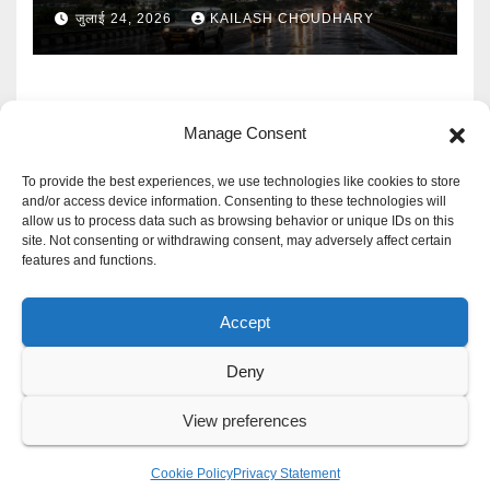
बारिश का Alert
जुलाई 24, 2026
KAILASH CHOUDHARY
Manage Consent
To provide the best experiences, we use technologies like cookies to store
and/or access device information. Consenting to these technologies will
allow us to process data such as browsing behavior or unique IDs on this
Mangal Media News
site. Not consenting or withdrawing consent, may adversely affect certain
features and functions.
हर खबर पर नजर
Accept
Deny
Proudly powered by WordPress
|
Theme: Newspaperex by
Themeansar
.
View preferences
Privacy Policy
Cookie Policy
Disclaimer
Contact Us
Cookie Policy
Privacy Statement