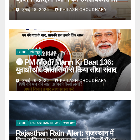
घोषणा
जुलाई 28, 2026
KAILASH CHOUDHARY
BLOG
टॉप न्यूज़
🔴 PM Modi Mann Ki Baat 136:
युवाओं और देशवासियों से किया सीधा संवाद
जुलाई 26, 2026
KAILASH CHOUDHARY
BLOG
RAJASTHAN NEWS
राज्य शहर
Rajasthan Rain Alert: राजस्थान में