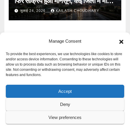
फिर सक्रिय हुआ मानसून, कई जिलों में भारी
बारिश का Alert
जुलाई 24, 2026
KAILASH CHOUDHARY
Manage Consent
To provide the best experiences, we use technologies like cookies to store
and/or access device information. Consenting to these technologies will
allow us to process data such as browsing behavior or unique IDs on this
Mangal Media News
site. Not consenting or withdrawing consent, may adversely affect certain
features and functions.
हर खबर पर नजर
Accept
Deny
Proudly powered by WordPress
|
Theme: Newspaperex by
Themeansar
.
View preferences
Privacy Policy
Cookie Policy
Disclaimer
Contact Us