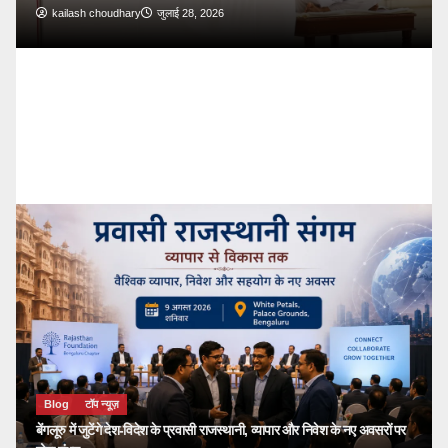
जुलाई 28, 2026
Blog
टॉप न्यूज़
🔴 PM Modi Mann 
देशवासियों से किया सी
kailash choudhary
जुलाई
Blog
टॉप न्यूज़
बेंगलूरु में जुटेंगे देश-विदेश के प्रवासी राजस्थानी, व्यापार और निवेश के नए अवसरों पर