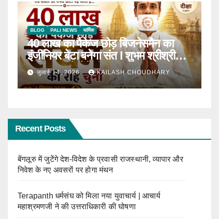
BLOG
टॉप न्यूज़
धार्मिक
B
ठाणे में पहली बार होगा सीरवी समाज युवक-
R
ाल
युवती परिचय सम्मेलन
कब
जून 13, 2026
KAILASH CHOUDHARY
Recent Posts
बेंगलूरु में जुटेंगे देश-विदेश के प्रवासी राजस्थानी, व्यापार और
निवेश के नए अवसरों पर होगा मंथन
Terapanth धर्मसंघ को मिला नया युवाचार्य | आचार्य
महाश्रमणजी ने की उत्तराधिकारी की घोषणा