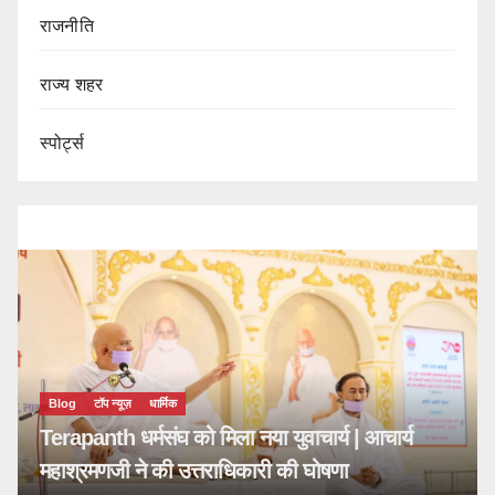
राजनीति
राज्य शहर
स्पोर्ट्स
मिक
घ को मिला नया युवाचार्य | आचार्य
ी उत्तराधिकारी की घोषणा