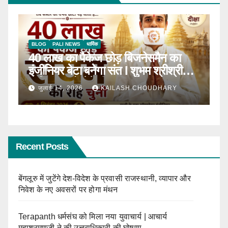
BLOG
टॉप न्यूज़
धार्मिक
B
ठाणे में पहली बार होगा सीरवी समाज युवक-
R
ाल
युवती परिचय सम्मेलन
कब
जून 13, 2026
KAILASH CHOUDHARY
Recent Posts
बेंगलूरु में जुटेंगे देश-विदेश के प्रवासी राजस्थानी, व्यापार और
निवेश के नए अवसरों पर होगा मंथन
Terapanth धर्मसंघ को मिला नया युवाचार्य | आचार्य
महाश्रमणजी ने की उत्तराधिकारी की घोषणा