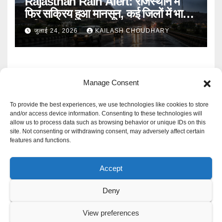
Rajasthan Rain Alert: राजस्थान में
फिर सक्रिय हुआ मानसून, कई जिलों में भारी
बारिश का Alert
जुलाई 24, 2026
KAILASH CHOUDHARY
Manage Consent
To provide the best experiences, we use technologies like cookies to store
and/or access device information. Consenting to these technologies will
allow us to process data such as browsing behavior or unique IDs on this
Mangal Media News
site. Not consenting or withdrawing consent, may adversely affect certain
features and functions.
हर खबर पर नजर
Accept
Deny
Proudly powered by WordPress
|
Theme: Newspaperex by
Themeansar
.
View preferences