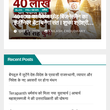
BLOG
टॉप न्यूज़
धार्मिक
ठाणे में पहली बार होगा सीरवी समाज युवक-
R
ाल
युवती परिचय सम्मेलन
क
जून 13, 2026
KAILASH CHOUDHARY
Recent Posts
बेंगलूरु में जुटेंगे देश-विदेश के प्रवासी राजस्थानी, व्यापार और
निवेश के नए अवसरों पर होगा मंथन
Terapanth धर्मसंघ को मिला नया युवाचार्य | आचार्य
महाश्रमणजी ने की उत्तराधिकारी की घोषणा