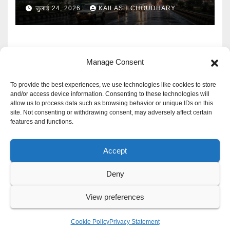
बारिश का Alert
जुलाई 24, 2026
KAILASH CHOUDHARY
Manage Consent
To provide the best experiences, we use technologies like cookies to store
and/or access device information. Consenting to these technologies will
allow us to process data such as browsing behavior or unique IDs on this
Mangal Media News
site. Not consenting or withdrawing consent, may adversely affect certain
features and functions.
हर खबर पर नजर
Accept
Deny
Proudly powered by WordPress
|
Theme: Newspaperex by
Themeansar
.
View preferences
Privacy Policy
Cookie Policy
Disclaimer
Contact Us
Cookie Policy
Privacy Statement