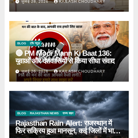
जुलाई 28, 2026
KAILASH CHOUDHARY
BLOG
टॉप न्यूज़
🔴 PM Modi Mann Ki Baat 136:
युवाओं और देशवासियों से किया सीधा संवाद
जुलाई 26, 2026
KAILASH CHOUDHARY
BLOG
RAJASTHAN NEWS
राज्य शहर
Rajasthan Rain Alert: राजस्थान में
फिर सक्रिय हुआ मानसून, कई जिलों में भारी