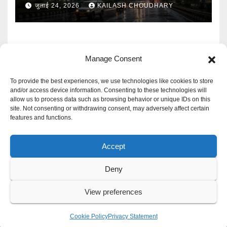
बारिश का Alert
जुलाई 24, 2026
KAILASH CHOUDHARY
Manage Consent
To provide the best experiences, we use technologies like cookies to store
and/or access device information. Consenting to these technologies will
allow us to process data such as browsing behavior or unique IDs on this
Mangal Media News
site. Not consenting or withdrawing consent, may adversely affect certain
features and functions.
हर खबर पर नजर
Accept
Deny
Proudly powered by WordPress
|
Theme: Newspaperex by
Themeansar
.
View preferences
Privacy Policy
Cookie Policy
Disclaimer
Contact Us
Cookie Policy
Privacy Statement