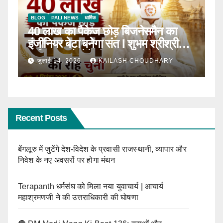
BLOG
टॉप न्यूज़
धार्मिक
B
ठाणे में पहली बार होगा सीरवी समाज युवक-
R
ाल
युवती परिचय सम्मेलन
कब
जून 13, 2026
KAILASH CHOUDHARY
Recent Posts
बेंगलूरु में जुटेंगे देश-विदेश के प्रवासी राजस्थानी, व्यापार और
निवेश के नए अवसरों पर होगा मंथन
Terapanth धर्मसंघ को मिला नया युवाचार्य | आचार्य
महाश्रमणजी ने की उत्तराधिकारी की घोषणा