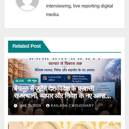
interviewing, live reporting digital
media
Related Post
BLOG
टॉप न्यूज़
बेंगलूरु में जुटेंगे देश-विदेश के प्रवासी
राजस्थानी, व्यापार और निवेश के नए अवसरों
पर होगा मंथन
जुलाई 30, 2026
KAILASH CHOUDHARY