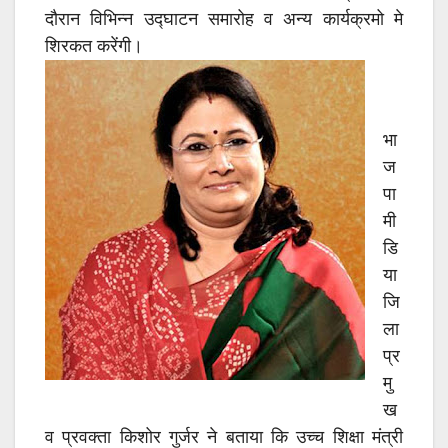
k
p
दौरान विभिन्न उद्घाटन समारोह व अन्य कार्यक्रमो मे
शिरकत करेंगी।
भा
ज
पा
मी
डि
या
जि
ला
प्र
मु
ख
व प्रवक्ता किशोर गुर्जर ने बताया कि उच्च शिक्षा मंत्री