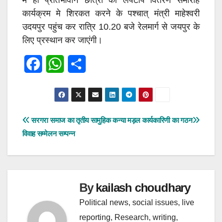
मे ही प्रतिभावान छात्रो को लेपटाॅप वितरण समारोह
कार्यक्रम मे शिरकत करने के पश्चात् मंत्री माहेश्वरी
उदयपुर पहुंच कर रात्रि 10.20 बजे रेलमार्ग से जयपुर के
लिए प्रस्थान कर जाएंगी।
F
W
S
a
h
h
c
a
a
e
t
r
पोस्ट
सरगरा समाज का तृतीय सामुहिक
कन्या मड़ल कार्यकारिणी का गठन
विवाह सम्मेलन सम्पन्न
b
s
e
नेविगेशन
o
A
o
p
By
kailash choudhary
k
p
Political news, social issues, live
reporting, Research, writing,