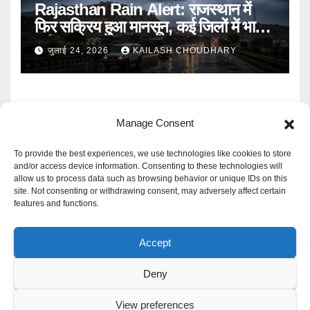
Rajasthan Rain Alert: राजस्थान में
फिर सक्रिय हुआ मानसून, कई जिलों में भारी
बारिश का Alert
जुलाई 24, 2026
KAILASH CHOUDHARY
Manage Consent
To provide the best experiences, we use technologies like cookies to store
and/or access device information. Consenting to these technologies will
allow us to process data such as browsing behavior or unique IDs on this
Mangal Media News
site. Not consenting or withdrawing consent, may adversely affect certain
features and functions.
हर खबर पर नजर
Accept
Deny
Proudly powered by WordPress
|
Theme: Newspaperex by
Themeansar
.
View preferences