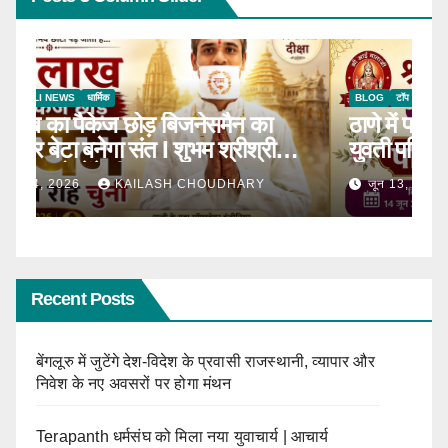
BLOG
टॉप न्यूज़
धार्मिक
B
ठाणे में पहली बार होगा सीरवी समाज युवक-
R
ाल
युवती परिचय सम्मेलन
कब
जून 13, 2026
KAILASH CHOUDHARY
Recent Posts
बेंगलूरु में जुटेंगे देश-विदेश के प्रवासी राजस्थानी, व्यापार और
निवेश के नए अवसरों पर होगा मंथन
Terapanth धर्मसंघ को मिला नया युवाचार्य | आचार्य