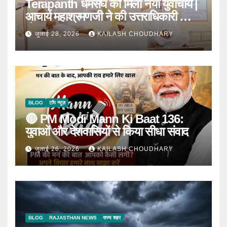
Terapanth धर्मसंघ को मिला नया युवाचार्य |
आचार्य महाश्रमणजी ने की उत्तराधिकारी की
घोषणा
जुलाई 28, 2026
KAILASH CHOUDHARY
BLOG
टॉप न्यूज़
🔴 PM Modi Mann Ki Baat 136:
युवाओं और देशवासियों से किया सीधा संवाद
जुलाई 26, 2026
KAILASH CHOUDHARY
BLOG
RAJASTHAN NEWS
राज्य शहर