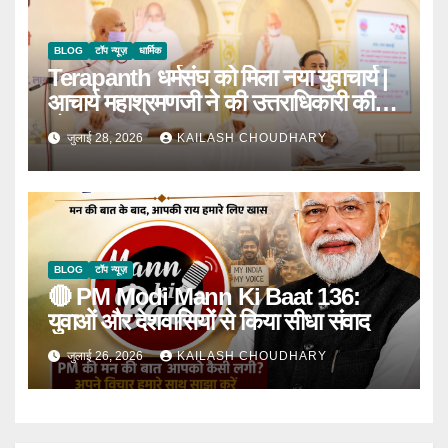
BLOG
टॉप न्यूज़
धार्मिक
Terapanth धर्मसंघ को मिला नया युवाचार्य |
आचार्य महाश्रमणजी ने की उत्तराधिकारी की
घोषणा
जुलाई 28, 2026
KAILASH CHOUDHARY
BLOG
टॉप न्यूज़
🔴 PM Modi Mann Ki Baat 136:
युवाओं और देशवासियों से किया सीधा संवाद
जुलाई 26, 2026
KAILASH CHOUDHARY