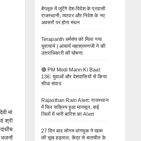
ा
बर
तक
को
बेंगलूरु में जुटेंगे देश-विदेश के प्रवासी
झूमे
राजस्थानी, व्यापार और निवेश के नए
लेंगे
श्र
अवसरों पर होगा मंथन
दीक्षा
द्धालु
Terapanth धर्मसंघ को मिला नया
युवाचार्य | आचार्य महाश्रमणजी ने की
उत्तराधिकारी की घोषणा
🔴 PM Modi Mann Ki Baat
136: युवाओं और देशवासियों से किया
सीधा संवाद
Rajasthan Rain Alert: राजस्थान
में फिर सक्रिय हुआ मानसून, कई
वी मां
जिलों में भारी बारिश का Alert
ं श्री
 दाधीच
27 दिन बाद सोनम वांगचुक ने खत्म
 भजनों
की भूख हड़ताल, केंद्र से बातचीत के