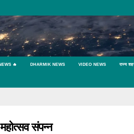
NEWS 🔥
DHARMIK NEWS
VIDEO NEWS
राज्य शह
ट
न
ध
T
ा महोत्सव संपन्न