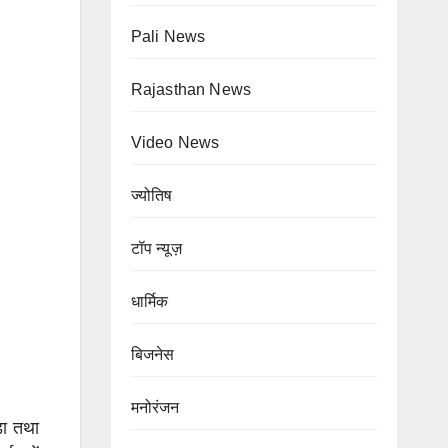
Pali News
Rajasthan News
Video News
ज्योतिष
टॉप न्यूज़
Blog
टॉप न्यूज़
धार्मिक
धार्मिक
Blog
टॉप न्यूज़
Terapanth
ेंगलूरु में
बिजनेस
धर्मसंघ को
ुटेंगे देश-
मनोरंजन
Blog
टॉप न्यूज़
डा तथा
मिला नया
िदेश के