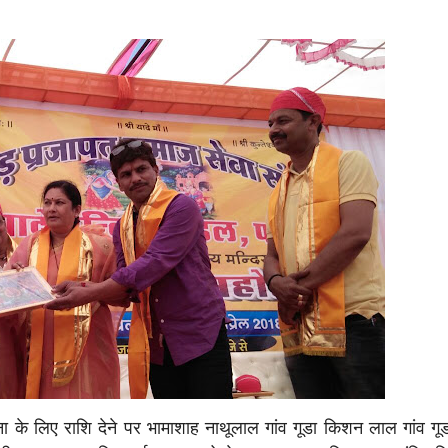
Blog
Rajasthan News
राज्य शहर
Rajasthan
ब
Rain
ज
Alert:
ापना के लिए राशि देने पर भामाशाह नाथूलाल गांव गूडा किशन लाल गांव गू
व