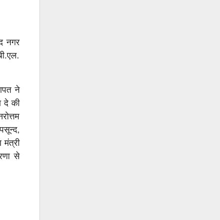
ंद नगर
बी.एल.
ापत ने
 दे की
रोत्तम
सून्द,
 मंत्री
रणा से