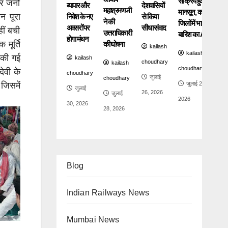
सक्रिय हुआ
्र जनों
व्यापार और
देशवासियों
महाश्रमणजी
मानसून, कई
न पूरा
निवेश के नए
से किया
ने की
जिलों में भारी
अवसरों पर
सीधा संवाद
ीं बची
उत्तराधिकारी
बारिश का Alert
होगा मंथन
 मूर्ति
की घोषणा
kailash
kailash
ा की गई
kailash
choudhary
kailash
choudhary
ेवी के
choudhary
जुलाई
choudhary
जुलाई 24,
जिसमें
जुलाई
26, 2026
जुलाई
2026
30, 2026
28, 2026
Blog
Indian Railways News
Mumbai News