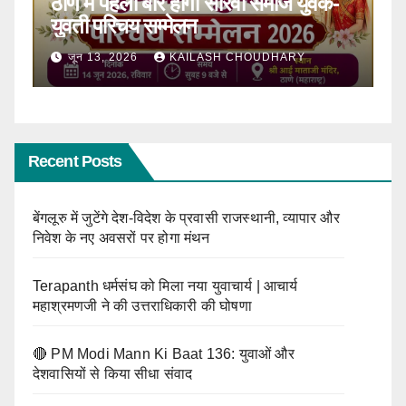
ठाणे में पहली बार होगा सीरवी समाज युवक-
R
ाल
युवती परिचय सम्मेलन
कब
जून 13, 2026
KAILASH CHOUDHARY
Recent Posts
बेंगलूरु में जुटेंगे देश-विदेश के प्रवासी राजस्थानी, व्यापार और
निवेश के नए अवसरों पर होगा मंथन
Terapanth धर्मसंघ को मिला नया युवाचार्य | आचार्य
महाश्रमणजी ने की उत्तराधिकारी की घोषणा
🔴 PM Modi Mann Ki Baat 136: युवाओं और
देशवासियों से किया सीधा संवाद