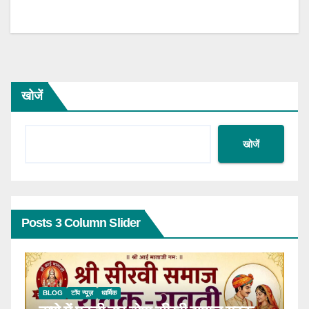
खोजें
खोजें
Posts 3 Column Slider
BLOG
टॉप न्यूज़
धार्मिक
B