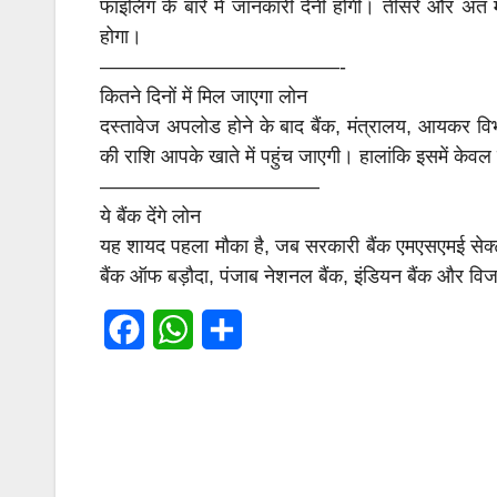
फाइलिंग के बारे में जानकारी देनी होगी। तीसरे और अंत म
होगा।
————————————-
कितने दिनों में मिल जाएगा लोन
दस्तावेज अपलोड होने के बाद बैंक, मंत्रालय, आयकर वि
की राशि आपके खाते में पहुंच जाएगी। हालांकि इसमें केव
———————————
ये बैंक देंगे लोन
यह शायद पहला मौका है, जब सरकारी बैंक एमएसएमई सेक्ट
बैंक ऑफ बड़ौदा, पंजाब नेशनल बैंक, इंडियन बैंक और विजय
F
W
S
a
h
h
c
a
a
e
t
r
पोस्ट
b
s
e