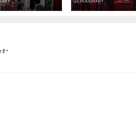
HARY
CHOUDHARY
 हैं
*
Blog
Rajasthan News
राज्य शहर
Rajasthan
ब
Rain
ज
Alert:
व