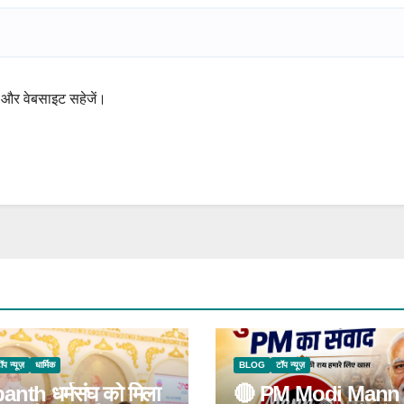
ेल और वेबसाइट सहेजें।
ॉप न्यूज़
धार्मिक
BLOG
टॉप न्यूज़
anth धर्मसंघ को मिला
🔴 PM Modi Mann 