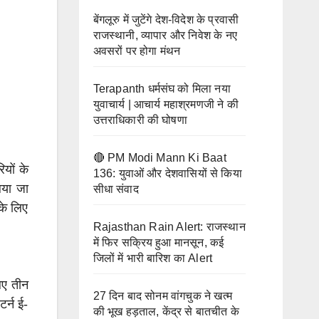
ा
बर
तक
को
बेंगलूरु में जुटेंगे देश-विदेश के प्रवासी
झूमे
राजस्थानी, व्यापार और निवेश के नए
लेंगे
श्र
अवसरों पर होगा मंथन
दीक्षा
द्धालु
Terapanth धर्मसंघ को मिला नया
युवाचार्य | आचार्य महाश्रमणजी ने की
उत्तराधिकारी की घोषणा
🔴 PM Modi Mann Ki Baat
यों के
136: युवाओं और देशवासियों से किया
िया जा
सीधा संवाद
के लिए
Rajasthan Rain Alert: राजस्थान
में फिर सक्रिय हुआ मानसून, कई
जिलों में भारी बारिश का Alert
िए तीन
27 दिन बाद सोनम वांगचुक ने खत्म
र्न ई-
की भूख हड़ताल, केंद्र से बातचीत के