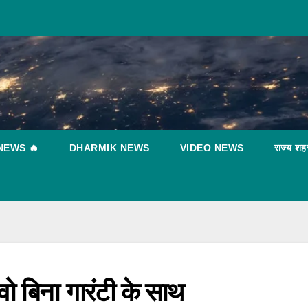
NEWS 🔥
DHARMIK NEWS
VIDEO NEWS
राज्य शह
ट
न्
ध
T
ो बिना गारंटी के साथ