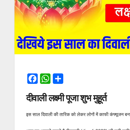
F
W
S
a
h
h
दीवाली लक्ष्मी पूजा शुभ मुहूर्त
c
a
a
e
t
r
इस साल दिवाली की तारिक को लेकर लोगों में काफी कंफ्यूजन बन
b
s
e