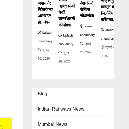
सक्रिय हुआ
व्यापार और
देशवासियों
महाश्रमणजी
मानसून, कई
निवेश के नए
से किया
ने की
जिलों में भारी
अवसरों पर
सीधा संवाद
उत्तराधिकारी
बारिश का Alert
होगा मंथन
की घोषणा
kailash
kailash
kailash
choudhary
kailash
choudhary
choudhary
जुलाई
choudhary
जुलाई 24,
जुलाई
26, 2026
जुलाई
2026
30, 2026
28, 2026
Blog
Indian Railways News
Mumbai News