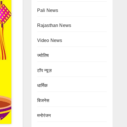
Pali News
Rajasthan News
Video News
ज्योतिष
टॉप न्यूज़
Blog
Rajasthan News
Blog
टॉप न्यूज़
धार्मिक
राज्य शहर
धार्मिक
Rajasthan
Terapanth
बिजनेस
Rain
र्मसंघ को
मनोरंजन
Alert:
Blog
टॉप न्यूज़
िला नया