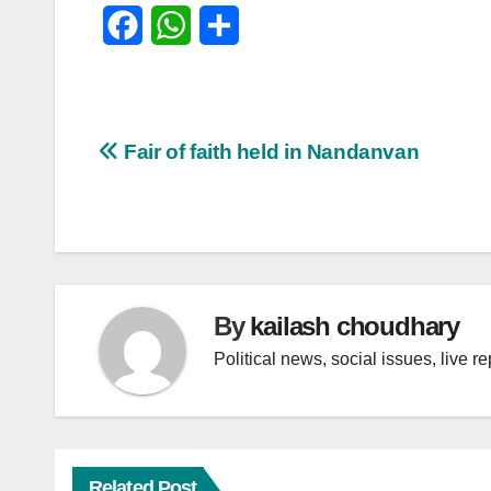
F
W
S
a
h
h
c
a
a
e
t
r
पोस्ट
Fair of faith held in Nandanvan
b
s
e
नेविगेशन
o
A
o
p
k
p
By
kailash choudhary
Political news, social issues, live r
Related Post