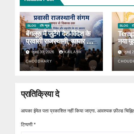
BLOG
टॉप न्यूज़
BLOG
टॉ
बेंगलूरु में जुटेंगे देश-विदेश के
Terap
प्रवासी राजस्थानी, व्यापार और
नया युव
निवेश के नए अवसरों पर होगा
महाश्र
जुलाई 30, 2026
KAILASH
जुलाई 
मंथन
उत्तरा
CHOUDHARY
CHOUD
प्रातिक्रिया दे
आपका ईमेल पता प्रकाशित नहीं किया जाएगा.
आवश्यक फ़ील्ड चिह्नित
टिप्पणी
*