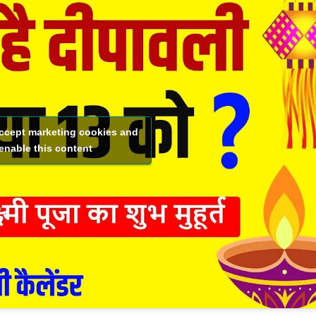
accept marketing cookies and
enable this content
Blog
Rajasthan News
राज्य शहर
Blog
टॉप न्यूज़
Rajasthan
बेंगलूरु में
Rain
ध
जुटेंगे देश-
Alert:
म
विदेश के