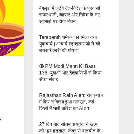
ा
बर
तक
को
बेंगलूरु में जुटेंगे देश-विदेश के प्रवासी
झूमे
राजस्थानी, व्यापार और निवेश के नए
लेंगे
श्र
अवसरों पर होगा मंथन
दीक्षा
द्धालु
Terapanth धर्मसंघ को मिला नया
युवाचार्य | आचार्य महाश्रमणजी ने की
उत्तराधिकारी की घोषणा
🔴 PM Modi Mann Ki Baat
136: युवाओं और देशवासियों से किया
सीधा संवाद
Rajasthan Rain Alert: राजस्थान
में फिर सक्रिय हुआ मानसून, कई
जिलों में भारी बारिश का Alert
,
27 दिन बाद सोनम वांगचुक ने खत्म
की भूख हड़ताल, केंद्र से बातचीत के