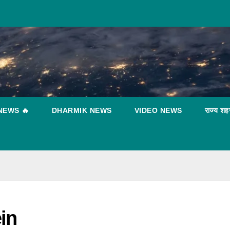
NEWS 🔥
DHARMIK NEWS
VIDEO NEWS
राज्य शह
B
ट
न्
धा
T
in
a