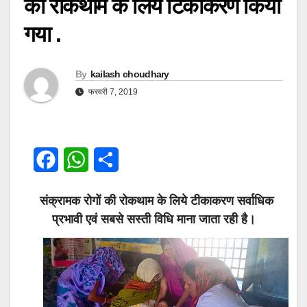
की रोकथाम के लिये टिकाकरण किया
गया .
By
kailash choudhary
फरवरी 7, 2019
F
W
S
a
h
h
संक्रामक रोगों की रोकथाम के लिये टीकाकरण सर्वाधिक
c
a
a
प्रभावी एवं सबसे सस्ती विधि माना जाता रही है।
e
t
r
b
s
e
o
A