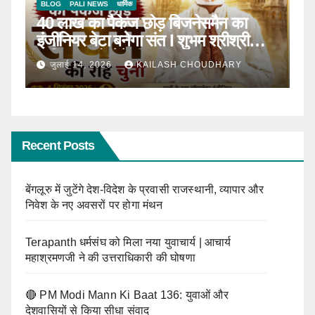
BLOG
टॉप न्यूज़
धार्मिक
B
ठाणे में पहली बार होगा सीरवी समाज युवक-
R
ाल
युवती परिचय सम्मेलन
कब
जून 13, 2026
KAILASH CHOUDHARY
Recent Posts
बेंगलूरु में जुटेंगे देश-विदेश के प्रवासी राजस्थानी, व्यापार और
निवेश के नए अवसरों पर होगा मंथन
Terapanth धर्मसंघ को मिला नया युवाचार्य | आचार्य
महाश्रमणजी ने की उत्तराधिकारी की घोषणा
🔴 PM Modi Mann Ki Baat 136: युवाओं और
देशवासियों से किया सीधा संवाद