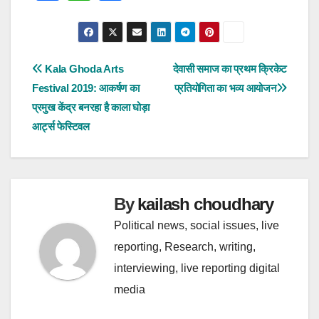
a
h
h
c
a
a
e
t
r
पोस्ट
Kala Ghoda Arts
देवासी समाज का प्रथम क्रिकेट
Festival 2019: आकर्षण का
प्रतियोगिता का भव्य आयोजन
b
s
e
नेविगेशन
प्रमुख केंद्र बनरहा है काला घोड़ा
o
A
आर्ट्स फेस्टिवल
o
p
k
p
By
kailash choudhary
Political news, social issues, live
reporting, Research, writing,
interviewing, live reporting digital
media