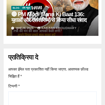
BLOG
टॉप न्यूज़
🔴 PM Modi Mann Ki Baat 136:
युवाओं और देशवासियों से किया सीधा संवाद
जुलाई 26, 2026
KAILASH CHOUDHARY
प्रातिक्रिया दे
आपका ईमेल पता प्रकाशित नहीं किया जाएगा.
आवश्यक फ़ील्ड
चिह्नित हैं
*
टिप्पणी
*