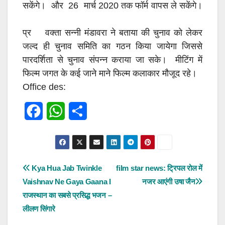
सकेंगे। और 26 मार्च 2020 तक फॉर्म वापस ले सकेंगे।
प्र वक्ता सन्नी मंडावरा ने बताया की चुनाव को लेकर
जल्द ही चुनाव समिति का गठन किया जायेगा जिससे
पारदर्शिता से चुनाव संपन्न कराया जा सके।
मीटिंग में
फिल्म जगत के कई जाने माने फिल्म कलाकार मौजूद रहे।
Office des:
F
W
S
a
h
h
c
a
a
e
t
r
पोस्ट
Kya Hua Jab Twinkle
film star news: ट्रिपल रोल में
Vaishnav Ne Gaya Gaana I
नजर आएंगी उषा जैन
b
s
e
नेविगेशन
राजस्थान का सबसे प्रसिद्ध भजन –
o
A
लीलण सिंगारे
o
p