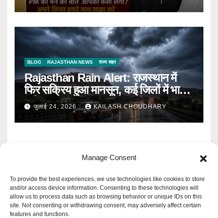
BLOG
RAJASTHAN NEWS
राज्य शहर
Rajasthan Rain Alert: राजस्थान में
फिर सक्रिय हुआ मानसून, कई जिलों में भारी
बारिश का Alert
जुलाई 24, 2026
KAILASH CHOUDHARY
Manage Consent
To provide the best experiences, we use technologies like cookies to store
and/or access device information. Consenting to these technologies will
allow us to process data such as browsing behavior or unique IDs on this
Mangal Media News
site. Not consenting or withdrawing consent, may adversely affect certain
features and functions.