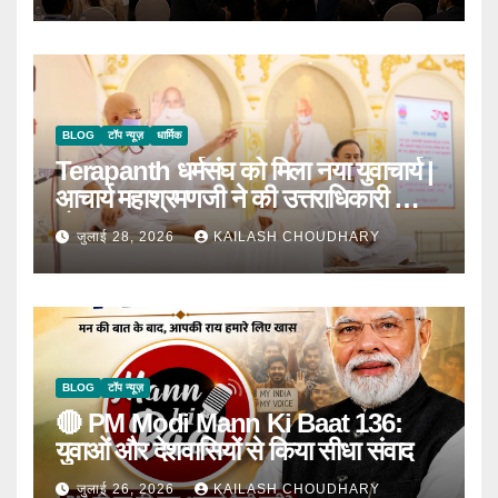
BLOG
टॉप न्यूज़
धार्मिक
Terapanth धर्मसंघ को मिला नया युवाचार्य |
आचार्य महाश्रमणजी ने की उत्तराधिकारी की
घोषणा
जुलाई 28, 2026
KAILASH CHOUDHARY
BLOG
टॉप न्यूज़
🔴 PM Modi Mann Ki Baat 136:
युवाओं और देशवासियों से किया सीधा संवाद
जुलाई 26, 2026
KAILASH CHOUDHARY