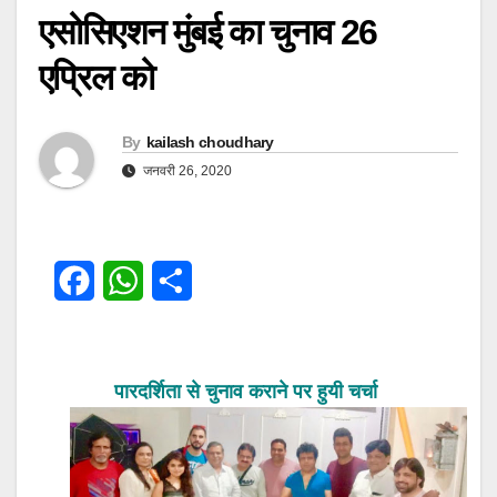
एसोसिएशन मुंबई का चुनाव 26
एप्रिल को
By
kailash choudhary
जनवरी 26, 2020
F
W
S
a
h
h
c
a
a
पारदर्शिता से चुनाव कराने पर हुयी चर्चा
e
t
r
b
s
e
o
A