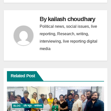
k
p
By
kailash choudhary
Political news, social issues, live
reporting, Research, writing,
interviewing, live reporting digital
media
Related Post
BLOG
टॉप न्यूज़
मनोरंजन