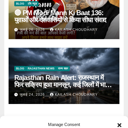
BLOG
टॉप न्यूज़
🔴 PM Modi Mann Ki Baat 136:
युवाओं और देशवासियों से किया सीधा संवाद
जुलाई 26, 2026
KAILASH CHOUDHARY
BLOG
RAJASTHAN NEWS
राज्य शहर
Rajasthan Rain Alert: राजस्थान में
फिर सक्रिय हुआ मानसून, कई जिलों में भारी
बारिश का Alert
जुलाई 24, 2026
KAILASH CHOUDHARY
Manage Consent