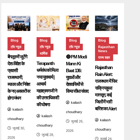
Blog
Blog
Blog
Blog
टॉप न्यूज़
टॉप न्यूज़
टॉप न्यूज़
Rajasthan
News
धार्मिक
बेंगलूरु में जुटेंगे
🔴 PM Modi
राज्य शहर
Terapanth
देश-विदेश के
Mann Ki
Rajasthan
धर्मसंघ को मिला
प्रवासी
Baat 136:
Rain Alert:
नया युवाचार्य |
राजस्थानी,
युवाओं और
राजस्थान में फिर
आचार्य
व्यापार और निवेश
देशवासियों से
सक्रिय हुआ
महाश्रमणजी ने
के नए अवसरों पर
किया सीधा संवाद
मानसून, कई
की उत्तराधिकारी
होगा मंथन
जिलों में भारी
kailash
की घोषणा
बारिश का Alert
kailash
choudhary
kailash
choudhary
kailash
जुलाई 26,
choudhary
जुलाई 30,
choudhary
2026
जुलाई 28,
2026
जुलाई 24,