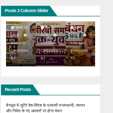
BLOG
BLOG
टॉप न्यूज़
धार्मिक
BLOG
धार्मिक
टॉप न्यूज़
धार्मिक
Posts 3 Column Slider
ठाणे में
Raksha
सरथुर
पहली बार
Bandh
मेला
होगा
an
महोत्सव
जून 13,
जून 5,
मई 11,
सीरवी
2026:
2026 में
2026
2026
2026
समाज
रक्षाबंधन
उमड़ा
युवक-
कब है?
आस्था का
KAILASH
KAILASH
KAILASH
ा
युवती
जानिए
जनसैलाब
CHOUDHA
CHOUDHA
CHOUDHA
परिचय
शुभ मुहूर्त,
, भजन
RY
RY
RY
सम्मेलन
महत्व
संध्या में
देर रात
तक झूमे
श्रद्धालु
Recent Posts
बेंगलूरु में जुटेंगे देश-विदेश के प्रवासी राजस्थानी, व्यापार
और निवेश के नए अवसरों पर होगा मंथन