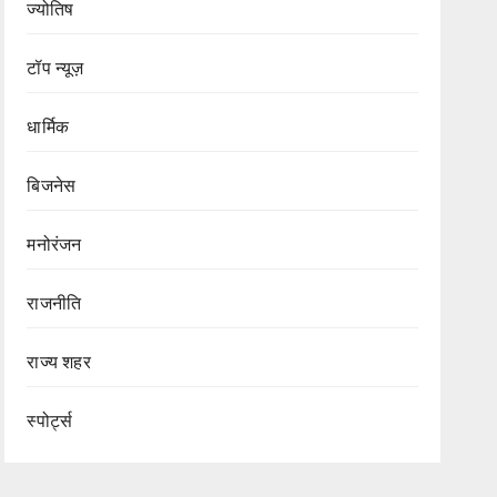
ज्योतिष
टॉप न्यूज़
धार्मिक
बिजनेस
मनोरंजन
राजनीति
राज्य शहर
Blog
Rajasthan 
राज्य शहर
Rajastha
स्पोर्ट्स
Blog
र्मसंघ
टॉप न्यूज़
Alert: राजस्
वाचार्य
बेंगलूरु में जुटेंगे
Blog
टॉप न्यूज़