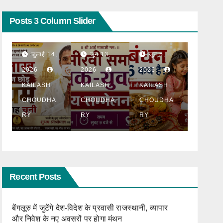
BLOG
BLOG
टॉप न्यूज़
धार्मिक
BLOG
धार्मिक
टॉप न्यूज़
धार्मिक
Posts 3 Column Slider
ठाणे में
Raksha
सरथुर
पहली बार
Bandh
मेला
होगा
an
महोत्सव
जून 13,
जून 5,
मई 11,
सीरवी
2026:
2026 में
2026
2026
2026
समाज
रक्षाबंधन
उमड़ा
युवक-
कब है?
आस्था का
KAILASH
KAILASH
KAILASH
ा
युवती
जानिए
जनसैलाब
CHOUDHA
CHOUDHA
CHOUDHA
परिचय
शुभ मुहूर्त,
, भजन
RY
RY
RY
सम्मेलन
महत्व
संध्या में
ा
देर रात
तक झूमे
श्रद्धालु
Recent Posts
बेंगलूरु में जुटेंगे देश-विदेश के प्रवासी राजस्थानी, व्यापार
और निवेश के नए अवसरों पर होगा मंथन