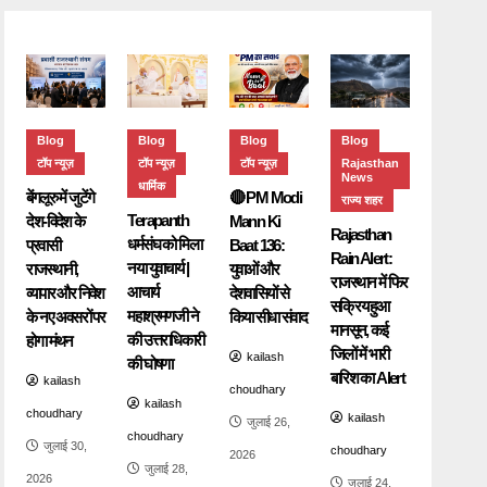
Blog
Blog
Blog
Blog
टॉप न्यूज़
टॉप न्यूज़
टॉप न्यूज़
Rajasthan
News
धार्मिक
बेंगलूरु में जुटेंगे
🔴 PM Modi
राज्य शहर
Terapanth
देश-विदेश के
Mann Ki
Rajasthan
धर्मसंघ को मिला
प्रवासी
Baat 136:
Rain Alert:
नया युवाचार्य |
राजस्थानी,
युवाओं और
राजस्थान में फिर
आचार्य
व्यापार और निवेश
देशवासियों से
सक्रिय हुआ
महाश्रमणजी ने
के नए अवसरों पर
किया सीधा संवाद
मानसून, कई
की उत्तराधिकारी
होगा मंथन
जिलों में भारी
kailash
की घोषणा
बारिश का Alert
kailash
choudhary
kailash
choudhary
kailash
जुलाई 26,
choudhary
जुलाई 30,
choudhary
2026
जुलाई 28,
2026
जुलाई 24,