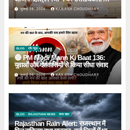
घोषणा
जुलाई 28, 2026
KAILASH CHOUDHARY
BLOG
टॉप न्यूज़
🔴 PM Modi Mann Ki Baat 136:
युवाओं और देशवासियों से किया सीधा संवाद
जुलाई 26, 2026
KAILASH CHOUDHARY
BLOG
RAJASTHAN NEWS
राज्य शहर
Rajasthan Rain Alert: राजस्थान में