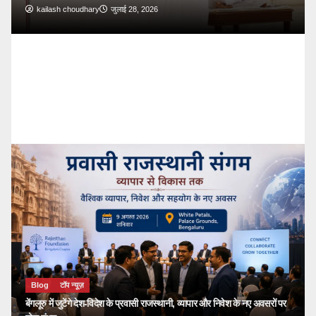
2026
Blog
टॉप न्यूज़
🔴 PM Modi Mann Ki Baa
देशवासियों से किया सीधा संवाद
kailash choudhary
जुलाई 26, 2026
Blog
टॉप न्यूज़
बेंगलूरु में जुटेंगे देश-विदेश के प्रवासी राजस्थानी, व्यापार और निवेश के नए अवसरों पर