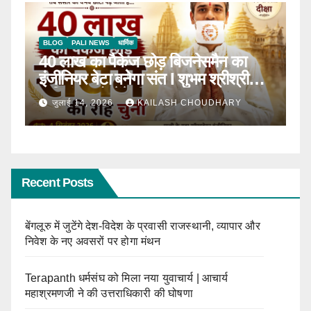
BLOG
टॉप न्यूज़
धार्मिक
B
ठाणे में पहली बार होगा सीरवी समाज युवक-
R
ाल
युवती परिचय सम्मेलन
कब
जून 13, 2026
KAILASH CHOUDHARY
Recent Posts
बेंगलूरु में जुटेंगे देश-विदेश के प्रवासी राजस्थानी, व्यापार और
निवेश के नए अवसरों पर होगा मंथन
Terapanth धर्मसंघ को मिला नया युवाचार्य | आचार्य
महाश्रमणजी ने की उत्तराधिकारी की घोषणा