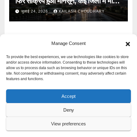
फिर सक्रिय हुआ मानसून, कई जिलों में भारी
बारिश का Alert
जुलाई 24, 2026
KAILASH CHOUDHARY
Manage Consent
To provide the best experiences, we use technologies like cookies to store
and/or access device information. Consenting to these technologies will
allow us to process data such as browsing behavior or unique IDs on this
Mangal Media News
site. Not consenting or withdrawing consent, may adversely affect certain
features and functions.
हर खबर पर नजर
Accept
Deny
Proudly powered by WordPress
|
Theme: Newspaperex by
Themeansar
.
View preferences
Privacy Policy
Cookie Policy
Disclaimer
Contact Us