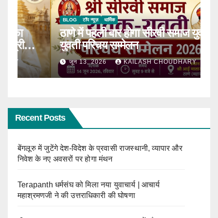
BLOG
टॉप न्यूज़
धार्मिक
B
ठाणे में पहली बार होगा सीरवी समाज युवक-
R
ाल
युवती परिचय सम्मेलन
कब
जून 13, 2026
KAILASH CHOUDHARY
Recent Posts
बेंगलूरु में जुटेंगे देश-विदेश के प्रवासी राजस्थानी, व्यापार और
निवेश के नए अवसरों पर होगा मंथन
Terapanth धर्मसंघ को मिला नया युवाचार्य | आचार्य
महाश्रमणजी ने की उत्तराधिकारी की घोषणा