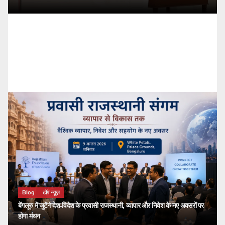
Blog
टॉप न्यूज़
🔴 PM Modi Mann Ki Baat 136: युवाओं और
देशवासियों से किया सीधा संवाद
kailash choudhary
जुलाई 26, 2026
Blog
टॉप न्यूज़
बेंगलूरु में जुटेंगे देश-विदेश के प्रवासी राजस्थानी, व्यापार और निवेश के नए अवसरों पर
होगा मंथन