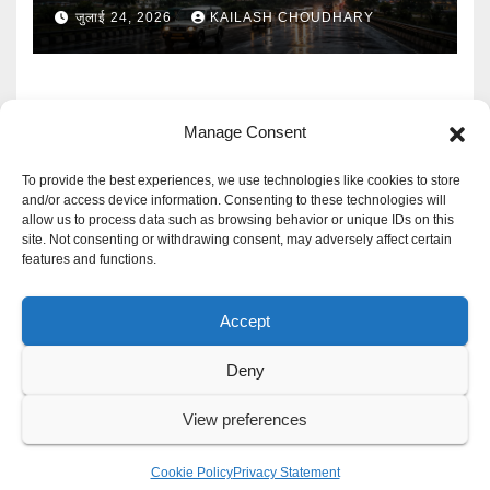
बारिश का Alert
जुलाई 24, 2026
KAILASH CHOUDHARY
Manage Consent
To provide the best experiences, we use technologies like cookies to store
and/or access device information. Consenting to these technologies will
allow us to process data such as browsing behavior or unique IDs on this
Mangal Media News
site. Not consenting or withdrawing consent, may adversely affect certain
features and functions.
हर खबर पर नजर
Accept
Deny
Proudly powered by WordPress
|
Theme: Newspaperex by
Themeansar
.
View preferences
Privacy Policy
Cookie Policy
Disclaimer
Contact Us
Cookie Policy
Privacy Statement