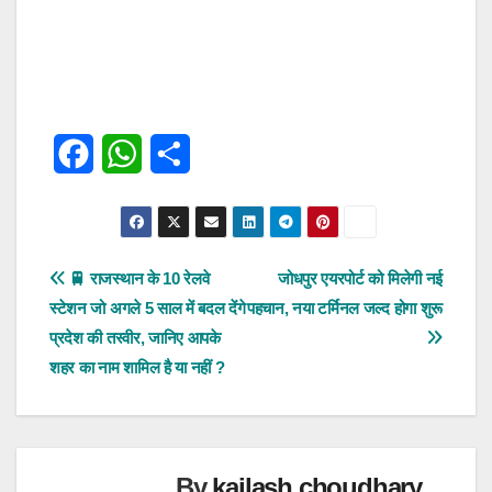
F
W
S
a
h
h
c
a
a
e
t
r
पोस्ट
🚆 राजस्थान के 10 रेलवे
जोधपुर एयरपोर्ट को मिलेगी नई
स्टेशन जो अगले 5 साल में बदल देंगे
पहचान, नया टर्मिनल जल्द होगा शुरू
b
s
e
नेविगेशन
प्रदेश की तस्वीर, जानिए आपके
o
A
शहर का नाम शामिल है या नहीं ?
o
p
k
p
By
kailash choudhary