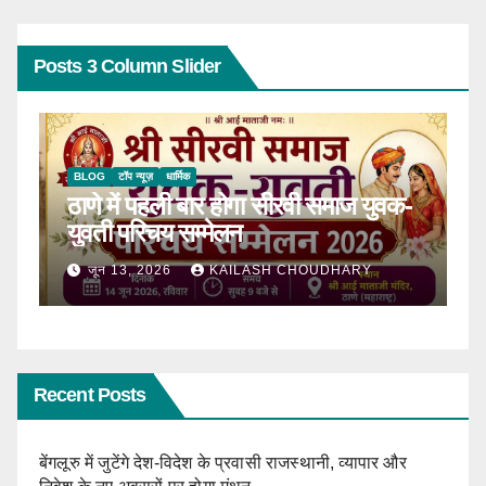
Posts 3 Column Slider
BLOG
टॉप न्यूज़
धार्मिक
B
ठाणे में पहली बार होगा सीरवी समाज युवक-
R
ाल
युवती परिचय सम्मेलन
कब
जून 13, 2026
KAILASH CHOUDHARY
Recent Posts
बेंगलूरु में जुटेंगे देश-विदेश के प्रवासी राजस्थानी, व्यापार और