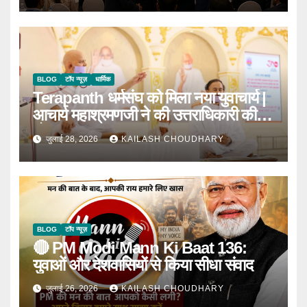
BLOG
टॉप न्यूज़
धार्मिक
Terapanth धर्मसंघ को मिला नया युवाचार्य |
आचार्य महाश्रमणजी ने की उत्तराधिकारी की
घोषणा
जुलाई 28, 2026
KAILASH CHOUDHARY
BLOG
टॉप न्यूज़
🔴 PM Modi Mann Ki Baat 136:
युवाओं और देशवासियों से किया सीधा संवाद
जुलाई 26, 2026
KAILASH CHOUDHARY