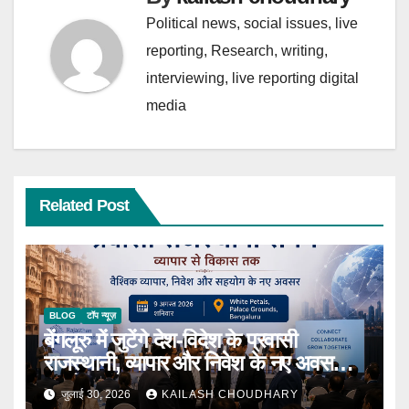
Political news, social issues, live
reporting, Research, writing,
interviewing, live reporting digital
media
Related Post
BLOG
टॉप न्यूज़
बेंगलूरु में जुटेंगे देश-विदेश के प्रवासी
राजस्थानी, व्यापार और निवेश के नए अवसरों
पर होगा मंथन
जुलाई 30, 2026
KAILASH CHOUDHARY