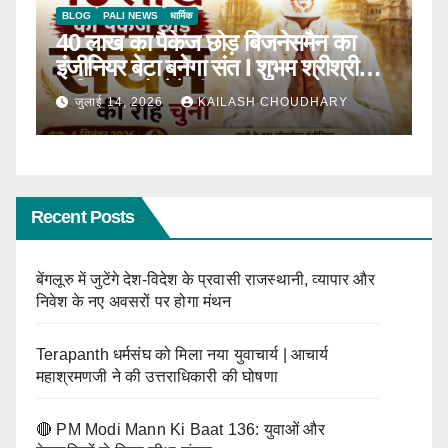
BLOG
टॉप न्यूज़
धार्मिक
B
ठाणे में पहली बार होगा सीरवी समाज युवक-
R
ाल
युवती परिचय सम्मेलन
क
जून 13, 2026
KAILASH CHOUDHARY
Recent Posts
बेंगलूरु में जुटेंगे देश-विदेश के प्रवासी राजस्थानी, व्यापार और
निवेश के नए अवसरों पर होगा मंथन
Terapanth धर्मसंघ को मिला नया युवाचार्य | आचार्य
महाश्रमणजी ने की उत्तराधिकारी की घोषणा
🔴 PM Modi Mann Ki Baat 136: युवाओं और