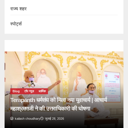
राज्य शहर
स्पोर्ट्स
Blog
टॉप न्यूज़
धार्मिक
Terapanth धर्मसंघ को मिला नया युवाचार्य | आचार्य
महाश्रमणजी ने की उत्तराधिकारी की घोषणा
kailash choudhary
जुलाई 28, 2026