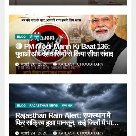
BLOG
टॉप न्यूज़
🔴 PM Modi Mann Ki Baat 136:
युवाओं और देशवासियों से किया सीधा संवाद
जुलाई 26, 2026
KAILASH CHOUDHARY
BLOG
RAJASTHAN NEWS
राज्य शहर
Rajasthan Rain Alert: राजस्थान में
फिर सक्रिय हुआ मानसून, कई जिलों में भारी
बारिश का Alert
जुलाई 24, 2026
KAILASH CHOUDHARY