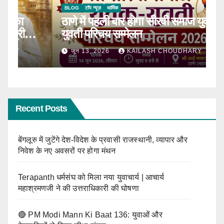
BLOG
टॉप न्यूज़
धार्मिक
B
ठाणे में पहली बार होगा सीरवी समाज युवक-
R
ाल
युवती परिचय सम्मेलन
कब
जून 13, 2026
KAILASH CHOUDHARY
Recent Posts
बेंगलूरु में जुटेंगे देश-विदेश के प्रवासी राजस्थानी, व्यापार और
निवेश के नए अवसरों पर होगा मंथन
Terapanth धर्मसंघ को मिला नया युवाचार्य | आचार्य
महाश्रमणजी ने की उत्तराधिकारी की घोषणा
🔴 PM Modi Mann Ki Baat 136: युवाओं और