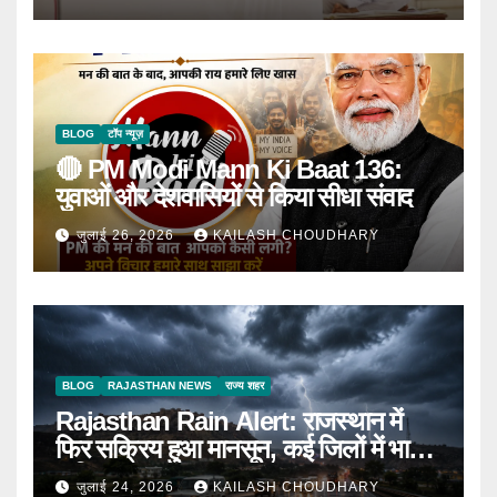
BLOG
टॉप न्यूज़
🔴 PM Modi Mann Ki Baat 136:
युवाओं और देशवासियों से किया सीधा संवाद
जुलाई 26, 2026
KAILASH CHOUDHARY
BLOG
RAJASTHAN NEWS
राज्य शहर
Rajasthan Rain Alert: राजस्थान में
फिर सक्रिय हुआ मानसून, कई जिलों में भारी
बारिश का Alert
जुलाई 24, 2026
KAILASH CHOUDHARY