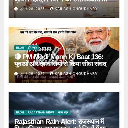
घोषणा
जुलाई 28, 2026
KAILASH CHOUDHARY
BLOG
टॉप न्यूज़
🔴 PM Modi Mann Ki Baat 136:
युवाओं और देशवासियों से किया सीधा संवाद
जुलाई 26, 2026
KAILASH CHOUDHARY
BLOG
RAJASTHAN NEWS
राज्य शहर
Rajasthan Rain Alert: राजस्थान में