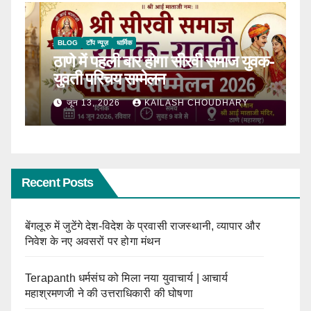
BLOG
टॉप न्यूज़
धार्मिक
B
ठाणे में पहली बार होगा सीरवी समाज युवक-
R
ाल
युवती परिचय सम्मेलन
कब
जून 13, 2026
KAILASH CHOUDHARY
Recent Posts
बेंगलूरु में जुटेंगे देश-विदेश के प्रवासी राजस्थानी, व्यापार और
निवेश के नए अवसरों पर होगा मंथन
Terapanth धर्मसंघ को मिला नया युवाचार्य | आचार्य
महाश्रमणजी ने की उत्तराधिकारी की घोषणा