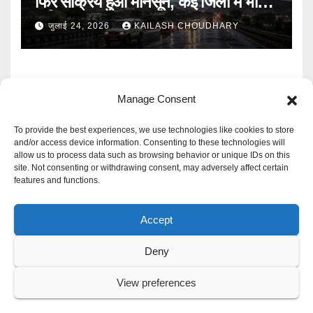
फिर सक्रिय हुआ मानसून, कई जिलों में भारी
बारिश का Alert
जुलाई 24, 2026
KAILASH CHOUDHARY
Manage Consent
To provide the best experiences, we use technologies like cookies to store
and/or access device information. Consenting to these technologies will
allow us to process data such as browsing behavior or unique IDs on this
Mangal Media News
site. Not consenting or withdrawing consent, may adversely affect certain
features and functions.
हर खबर पर नजर
Accept
Deny
Proudly powered by WordPress
|
Theme: Newspaperex by
Themeansar
.
View preferences
Privacy Policy
Cookie Policy
Disclaimer
Contact Us