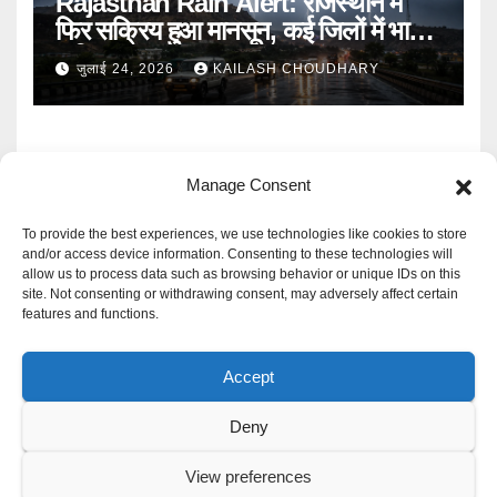
Rajasthan Rain Alert: राजस्थान में
फिर सक्रिय हुआ मानसून, कई जिलों में भारी
बारिश का Alert
जुलाई 24, 2026
KAILASH CHOUDHARY
Manage Consent
To provide the best experiences, we use technologies like cookies to store
and/or access device information. Consenting to these technologies will
allow us to process data such as browsing behavior or unique IDs on this
Mangal Media News
site. Not consenting or withdrawing consent, may adversely affect certain
features and functions.
हर खबर पर नजर
Accept
Deny
Proudly powered by WordPress
|
Theme: Newspaperex by
Themeansar
.
View preferences