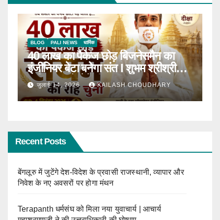
BLOG
टॉप न्यूज़
धार्मिक
B
ठाणे में पहली बार होगा सीरवी समाज युवक-
R
ाल
युवती परिचय सम्मेलन
कब
जून 13, 2026
KAILASH CHOUDHARY
Recent Posts
बेंगलूरु में जुटेंगे देश-विदेश के प्रवासी राजस्थानी, व्यापार और
निवेश के नए अवसरों पर होगा मंथन
Terapanth धर्मसंघ को मिला नया युवाचार्य | आचार्य
महाश्रमणजी ने की उत्तराधिकारी की घोषणा