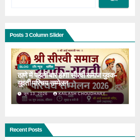
Posts 3 Column Slider
BLOG
टॉप न्यूज़
धार्मिक
B
ठाणे में पहली बार होगा सीरवी समाज युवक-
R
ाल
युवती परिचय सम्मेलन
कब
जून 13, 2026
KAILASH CHOUDHARY
Recent Posts