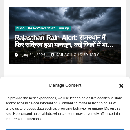
BLOG
RAJASTHAN NEWS
राज्य शहर
Rajasthan Rain Alert: राजस्थान में
फिर सक्रिय हुआ मानसून, कई जिलों में भारी
बारिश का Alert
जुलाई 24, 2026
KAILASH CHOUDHARY
Manage Consent
To provide the best experiences, we use technologies like cookies to store
and/or access device information. Consenting to these technologies will
allow us to process data such as browsing behavior or unique IDs on this
Mangal Media News
site. Not consenting or withdrawing consent, may adversely affect certain
features and functions.
हर खबर पर नजर