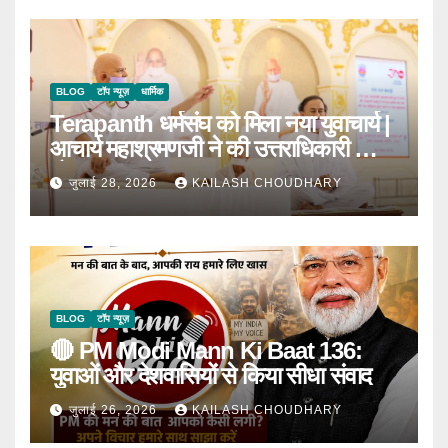
BLOG
टॉप न्यूज़
धार्मिक
Terapanth धर्मसंघ को मिला नया युवाचार्य |
आचार्य महाश्रमणजी ने की उत्तराधिकारी की
घोषणा
जुलाई 28, 2026
KAILASH CHOUDHARY
BLOG
टॉप न्यूज़
🔴 PM Modi Mann Ki Baat 136:
युवाओं और देशवासियों से किया सीधा संवाद
जुलाई 26, 2026
KAILASH CHOUDHARY