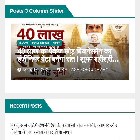
Posts 3 Column Slider
BLOG
टॉप न्यूज़
धार्मिक
B
ठाणे में पहली बार होगा सीरवी समाज युवक-
R
ाल
युवती परिचय सम्मेलन
कब
जून 13, 2026
KAILASH CHOUDHARY
Recent Posts
बेंगलूरु में जुटेंगे देश-विदेश के प्रवासी राजस्थानी, व्यापार और
निवेश के नए अवसरों पर होगा मंथन