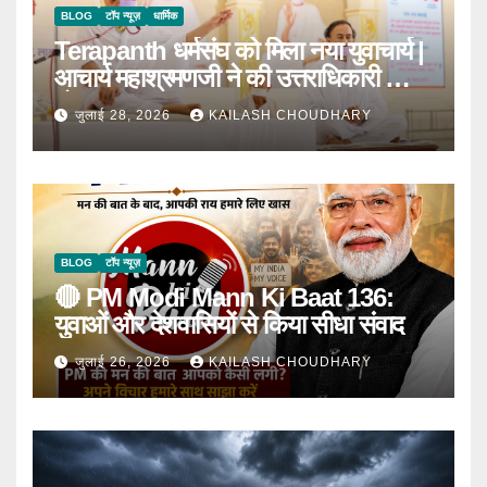
BLOG
टॉप न्यूज़
धार्मिक
Terapanth धर्मसंघ को मिला नया युवाचार्य |
आचार्य महाश्रमणजी ने की उत्तराधिकारी की
घोषणा
जुलाई 28, 2026
KAILASH CHOUDHARY
BLOG
टॉप न्यूज़
🔴 PM Modi Mann Ki Baat 136:
युवाओं और देशवासियों से किया सीधा संवाद
जुलाई 26, 2026
KAILASH CHOUDHARY