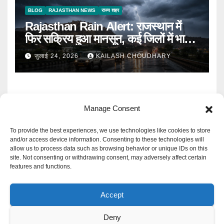
BLOG
RAJASTHAN NEWS
राज्य शहर
Rajasthan Rain Alert: राजस्थान में
फिर सक्रिय हुआ मानसून, कई जिलों में भारी
बारिश का Alert
जुलाई 24, 2026
KAILASH CHOUDHARY
Manage Consent
To provide the best experiences, we use technologies like cookies to store
and/or access device information. Consenting to these technologies will
allow us to process data such as browsing behavior or unique IDs on this
Mangal Media News
site. Not consenting or withdrawing consent, may adversely affect certain
features and functions.
हर खबर पर नजर
Accept
Deny