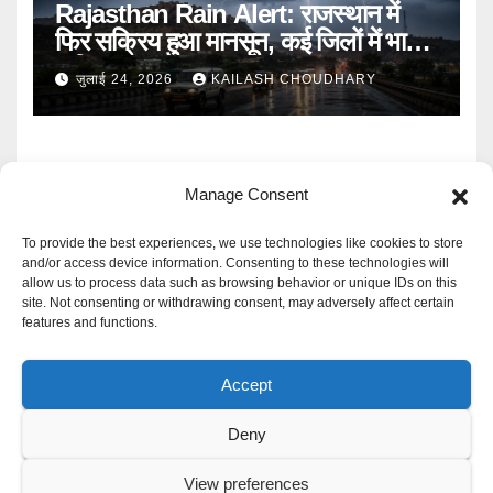
Rajasthan Rain Alert: राजस्थान में
फिर सक्रिय हुआ मानसून, कई जिलों में भारी
बारिश का Alert
जुलाई 24, 2026
KAILASH CHOUDHARY
Manage Consent
To provide the best experiences, we use technologies like cookies to store
and/or access device information. Consenting to these technologies will
allow us to process data such as browsing behavior or unique IDs on this
Mangal Media News
site. Not consenting or withdrawing consent, may adversely affect certain
features and functions.
हर खबर पर नजर
Accept
Deny
Proudly powered by WordPress
|
Theme: Newspaperex by
Themeansar
.
View preferences