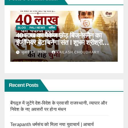
BLOG
टॉप न्यूज़
धार्मिक
ठाणे में पहली बार होगा सीरवी समाज युवक-
माल
युवती परिचय सम्मेलन
क
जून 13, 2026
KAILASH CHOUDHARY
Recent Posts
बेंगलूरु में जुटेंगे देश-विदेश के प्रवासी राजस्थानी, व्यापार और
निवेश के नए अवसरों पर होगा मंथन
Terapanth धर्मसंघ को मिला नया युवाचार्य | आचार्य