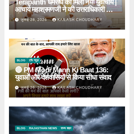
Terapanth धर्मसंघ को मिला नया युवाचार्य |
आचार्य महाश्रमणजी ने की उत्तराधिकारी की
घोषणा
जुलाई 28, 2026
KAILASH CHOUDHARY
BLOG
टॉप न्यूज़
🔴 PM Modi Mann Ki Baat 136:
युवाओं और देशवासियों से किया सीधा संवाद
जुलाई 26, 2026
KAILASH CHOUDHARY
BLOG
RAJASTHAN NEWS
राज्य शहर