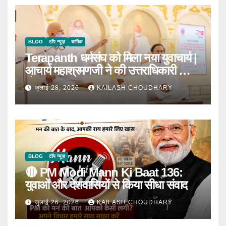
BLOG
टॉप न्यूज़
धार्मिक
Terapanth धर्मसंघ को मिला नया युवाचार्य |
आचार्य महाश्रमणजी ने की उत्तराधिकारी की
घोषणा
जुलाई 28, 2026
KAILASH CHOUDHARY
BLOG
टॉप न्यूज़
🔴 PM Modi Mann Ki Baat 136:
युवाओं और देशवासियों से किया सीधा संवाद
जुलाई 26, 2026
KAILASH CHOUDHARY