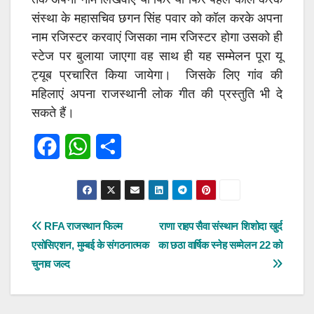
संस्था के महासचिव छगन सिंह पवार को कॉल करके अपना
नाम रजिस्टर करवाएं जिसका नाम रजिस्टर होगा उसको ही
स्टेज पर बुलाया जाएगा वह साथ ही यह सम्मेलन पूरा यू
ट्यूब प्रचारित किया जायेगा। जिसके लिए गांव की
महिलाएं अपना राजस्थानी लोक गीत की प्रस्तुति भी दे
सकते हैं।
F
W
S
a
h
h
c
a
a
e
t
r
पोस्ट
RFA राजस्थान फिल्म
राणा राहप सैवा संस्थान शिशोदा खुर्द
एसोसिएशन, मुम्बई के संगठनात्मक
का छठा वार्षिक स्नेह सम्मेलन 22 को
b
s
e
नेविगेशन
चुनाव जल्द
o
A
o
p