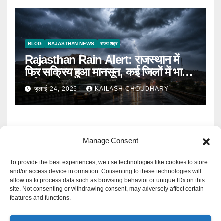
BLOG
RAJASTHAN NEWS
राज्य शहर
Rajasthan Rain Alert: राजस्थान में
फिर सक्रिय हुआ मानसून, कई जिलों में भारी
बारिश का Alert
जुलाई 24, 2026
KAILASH CHOUDHARY
Manage Consent
To provide the best experiences, we use technologies like cookies to store
and/or access device information. Consenting to these technologies will
allow us to process data such as browsing behavior or unique IDs on this
Mangal Media News
site. Not consenting or withdrawing consent, may adversely affect certain
features and functions.
हर खबर पर नजर