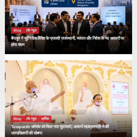
Blog
टॉप न्यूज़
बेंगलूरु में जुटेंगे देश-विदेश के प्रवासी राजस्थानी, व्यापार और निवेश के नए अवसरों पर
होगा मंथन
Blog
टॉप न्यूज़
धार्मिक
Terapanth धर्मसंघ को मिला नया युवाचार्य | आचार्य महाश्रमणजी ने की
उत्तराधिकारी की घोषणा