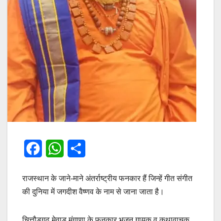
F
W
S
a
h
h
राजस्थान के जाने-माने अंतर्राष्ट्रीय फनकार हैं जिन्हें गीत संगीत
c
a
a
की दुनिया में जगदीश वैष्णव के नाम से जाना जाता है।
e
t
r
b
s
e
चित्तौड़गढ़ मेवाड़ मुंगाणा के फनकार भजन गायक व कथावाचक