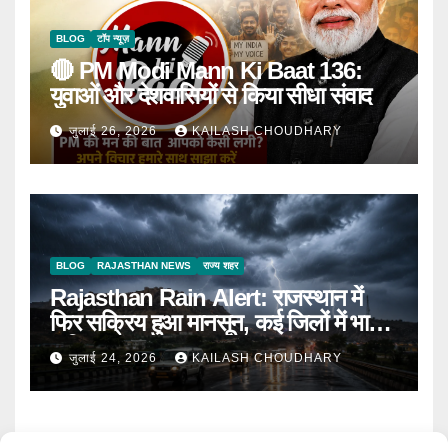
BLOG
टॉप न्यूज़
🔴 PM Modi Mann Ki Baat 136:
युवाओं और देशवासियों से किया सीधा संवाद
जुलाई 26, 2026
KAILASH CHOUDHARY
BLOG
RAJASTHAN NEWS
राज्य शहर
Rajasthan Rain Alert: राजस्थान में
फिर सक्रिय हुआ मानसून, कई जिलों में भारी
बारिश का Alert
जुलाई 24, 2026
KAILASH CHOUDHARY