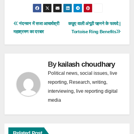
a
h
h
c
a
a
e
t
r
पोस्ट
नंदनवन में सजा आचार्यश्री
कछुए वाली अंगूठी पहनने के फायदे |
महाश्रमण का दरबार
Tortoise Ring Benefits
b
s
e
नेविगेशन
o
A
o
p
By
kailash choudhary
k
p
Political news, social issues, live
reporting, Research, writing,
interviewing, live reporting digital
media
Related Post