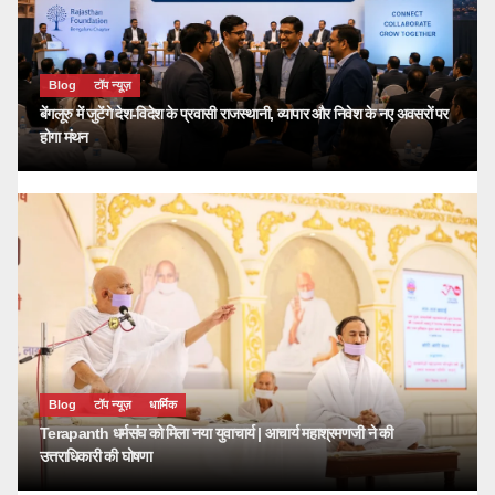
Blog
टॉप न्यूज़
बेंगलूरु में जुटेंगे देश-विदेश के प्रवासी राजस्थानी, व्यापार और निवेश के नए अवसरों पर
होगा मंथन
Blog
टॉप न्यूज़
धार्मिक
Terapanth धर्मसंघ को मिला नया युवाचार्य | आचार्य महाश्रमणजी ने की
उत्तराधिकारी की घोषणा