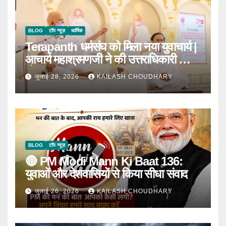
BLOG
टॉप न्यूज़
धार्मिक
Terapanth धर्मसंघ को मिला नया युवाचार्य |
आचार्य महाश्रमणजी ने की उत्तराधिकारी की
घोषणा
जुलाई 28, 2026
KAILASH CHOUDHARY
BLOG
टॉप न्यूज़
🔴 PM Modi Mann Ki Baat 136:
युवाओं और देशवासियों से किया सीधा संवाद
जुलाई 26, 2026
KAILASH CHOUDHARY