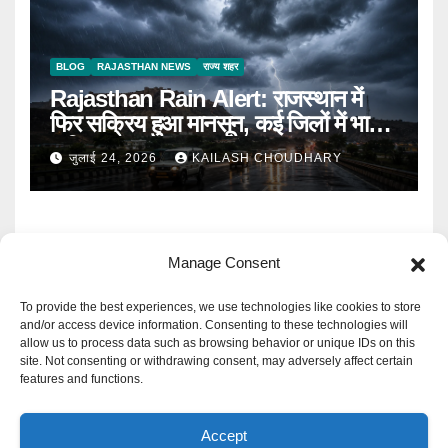
BLOG
RAJASTHAN NEWS
राज्य शहर
Rajasthan Rain Alert: राजस्थान में
फिर सक्रिय हुआ मानसून, कई जिलों में भारी
बारिश का Alert
जुलाई 24, 2026
KAILASH CHOUDHARY
Manage Consent
To provide the best experiences, we use technologies like cookies to store
and/or access device information. Consenting to these technologies will
allow us to process data such as browsing behavior or unique IDs on this
Mangal Media News
site. Not consenting or withdrawing consent, may adversely affect certain
features and functions.
हर खबर पर नजर
Accept