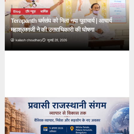
ुवाचार्य | आचार्य
 की घोषणा
Blog
टॉप न्यूज़
🔴 PM Modi Mann Ki Baat 136:
देशवासियों से किया सीधा संवाद
kailash choudhary
जुलाई 26, 2026