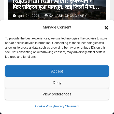
Rajasthan Rain Alert: राजस्थान में
फिर सक्रिय हुआ मानसून, कई जिलों में भारी
बारिश का Alert
जुलाई 24, 2026
KAILASH CHOUDHARY
Manage Consent
To provide the best experiences, we use technologies like cookies to store
and/or access device information. Consenting to these technologies will
allow us to process data such as browsing behavior or unique IDs on this
site. Not consenting or withdrawing consent, may adversely affect certain
features and functions.
Mangal Media News
Accept
हर खबर पर नजर
Deny
View preferences
Proudly powered by WordPress
|
Theme: Newspaperex by
Themeansar
.
Cookie Policy
Privacy Statement