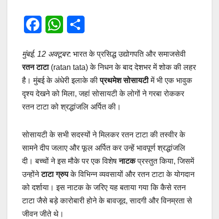
F
W
S
a
h
h
मुंबई, 12 अक्टूबर
: भारत के प्रसिद्ध उद्योगपति और समाजसेवी
c
a
a
रतन टाटा
(ratan tata) के निधन के बाद देशभर में शोक की लहर
e
t
r
है। मुंबई के अंधेरी इलाके की
प्रथमेश सोसायटी
में भी एक भावुक
दृश्य देखने को मिला, जहां सोसायटी के लोगों ने गरबा रोककर
b
s
e
रतन टाटा को श्रद्धांजलि अर्पित की।
o
A
o
p
सोसायटी के सभी सदस्यों ने मिलकर रतन टाटा की तस्वीर के
k
p
सामने दीप जलाए और फूल अर्पित कर उन्हें भावपूर्ण श्रद्धांजलि
दी। बच्चों ने इस मौके पर एक विशेष
नाटक
प्रस्तुत किया, जिसमें
उन्होंने
टाटा ग्रुप
के विभिन्न व्यवसायों और रतन टाटा के योगदान
को दर्शाया। इस नाटक के जरिए यह बताया गया कि कैसे रतन
टाटा जैसे बड़े कारोबारी होने के बावजूद, सादगी और विनम्रता से
जीवन जीते थे।