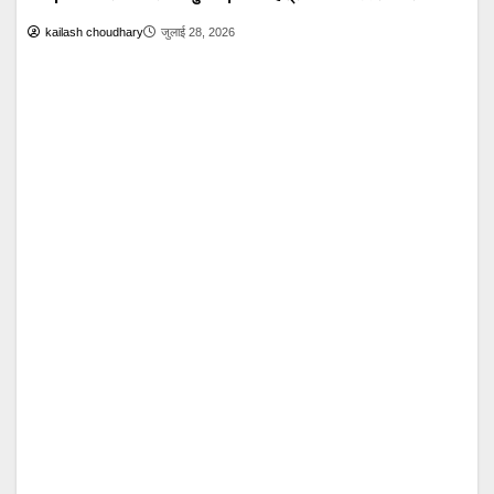
Blog
टॉप न्यूज़
🔴 PM Modi Mann Ki Baat 136: युवाओं और देशवासियों से किया सीधा संवाद
kailash choudhary
जुलाई 26, 2026