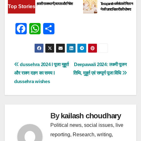
ु में जुटेंगे देश-विदेश के प्रवासी राजस्थानी, व्यापार और निवेश
Terapanth धर्मसंघ को मिला नया युवाचार्य | आचार्य 
Top Stories
अवसरों पर होगा मंथन
ने की उत्तराधिकारी की घोषणा
F
W
S
a
h
h
c
a
a
e
t
r
पोस्ट
dussehra 2024 I पूजा मुहूर्त
Deepawali 2024: लक्ष्मी पूजन
और रावण दहन का समय I
तिथि, मुहूर्त एवं सम्पूर्ण पूजा विधि
b
s
e
नेविगेशन
dussehra wishes
o
A
o
p
k
p
By
kailash choudhary
Political news, social issues, live
reporting, Research, writing,