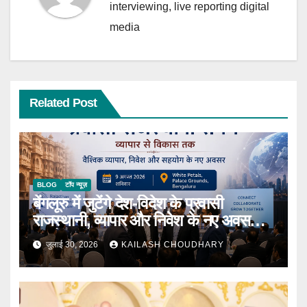
interviewing, live reporting digital
media
Related Post
BLOG
टॉप न्यूज़
बेंगलूरु में जुटेंगे देश-विदेश के प्रवासी
राजस्थानी, व्यापार और निवेश के नए अवसरों
पर होगा मंथन
जुलाई 30, 2026
KAILASH CHOUDHARY