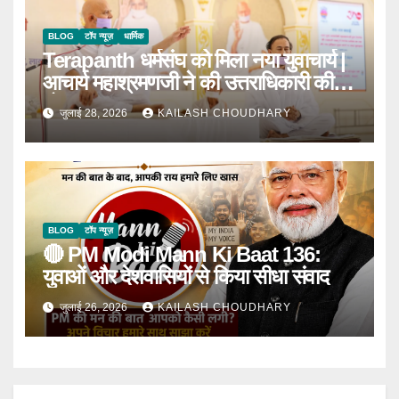
BLOG
टॉप न्यूज़
धार्मिक
Terapanth धर्मसंघ को मिला नया युवाचार्य |
आचार्य महाश्रमणजी ने की उत्तराधिकारी की
घोषणा
जुलाई 28, 2026
KAILASH CHOUDHARY
BLOG
टॉप न्यूज़
🔴 PM Modi Mann Ki Baat 136:
युवाओं और देशवासियों से किया सीधा संवाद
जुलाई 26, 2026
KAILASH CHOUDHARY