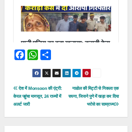
F
W
S
a
h
h
c
a
a
e
t
r
पोस्ट
देश में Monsoon की एंट्री:
नाडोल की मिट्टी से निकला एक
केरल पहुंचा मानसून, 24 राज्यों में
सपना, जिसने पुणे में खड़ा कर दिया
b
s
e
नेविगेशन
अलर्ट जारी
भरोसे का साम्राज्य
o
A
o
p
k
p