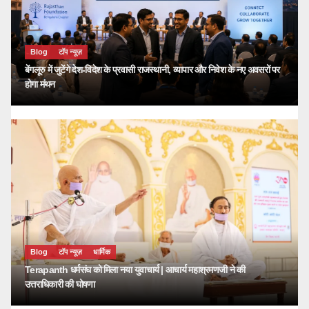
Blog
टॉप न्यूज़
बेंगलूरु में जुटेंगे देश-विदेश के प्रवासी राजस्थानी, व्यापार और निवेश के नए अवसरों पर
होगा मंथन
Blog
टॉप न्यूज़
धार्मिक
Terapanth धर्मसंघ को मिला नया युवाचार्य | आचार्य महाश्रमणजी ने की
उत्तराधिकारी की घोषणा