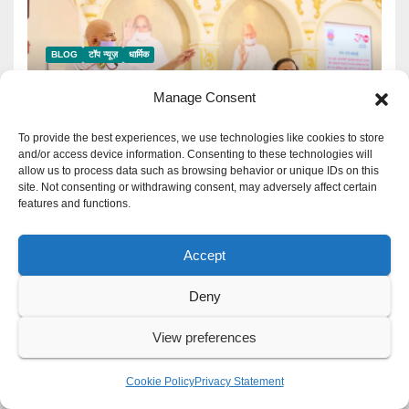
BLOG
टॉप न्यूज़
धार्मिक
Terapanth धर्मसंघ को मिला नया युवाचार्य |
Manage Consent
आचार्य महाश्रमणजी ने की उत्तराधिकारी की
घोषणा
To provide the best experiences, we use technologies like cookies to store
जुलाई 28, 2026
KAILASH CHOUDHARY
and/or access device information. Consenting to these technologies will
allow us to process data such as browsing behavior or unique IDs on this
site. Not consenting or withdrawing consent, may adversely affect certain
features and functions.
Accept
BLOG
टॉप न्यूज़
🔴 PM Modi Mann Ki Baat 136:
Deny
युवाओं और देशवासियों से किया सीधा संवाद
View preferences
जुलाई 26, 2026
KAILASH CHOUDHARY
Cookie Policy
Privacy Statement