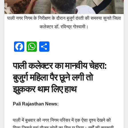
पाली नगर निगम के निरीक्षण के दौरान बुजुर्ग दंपती की समस्या सुनते जिला
कलेक्टर डॉ. रविन्द्र गोस्वामी।
F
W
S
a
h
h
पाली कलेक्टर का मानवीय चेहरा:
c
a
a
बुजुर्ग महिला पैर छूने लगी तो
e
t
r
झुककर थाम लिए हाथ
b
s
e
o
A
Pali Rajasthan News:
o
p
k
p
पाली में बुधवार को नगर निगम परिसर में एक ऐसा दृश्य देखने को
मिला जिसने वहां मौजूद लोगों का दिल छू लिया। वर्षों की सरकारी