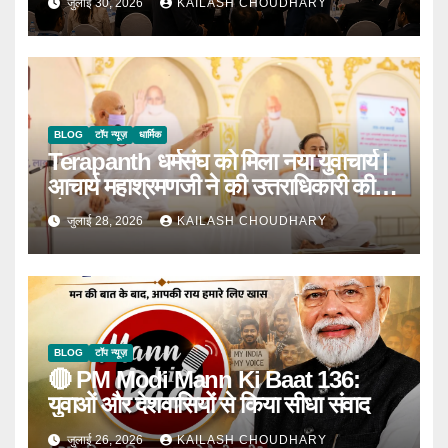
जुलाई 30, 2026
KAILASH CHOUDHARY
BLOG
टॉप न्यूज़
धार्मिक
Terapanth धर्मसंघ को मिला नया युवाचार्य |
आचार्य महाश्रमणजी ने की उत्तराधिकारी की
घोषणा
जुलाई 28, 2026
KAILASH CHOUDHARY
BLOG
टॉप न्यूज़
🔴 PM Modi Mann Ki Baat 136:
युवाओं और देशवासियों से किया सीधा संवाद
जुलाई 26, 2026
KAILASH CHOUDHARY