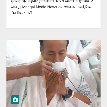
मुख्यमुनिश्री महावीरकुमारजी बने तेरापंथ धर्मसंघ के युवाचार्य 📍
घोषणा
सितंबर
लाडनूं | Mangal Media News राजस्थान के लाडनूं स्थित
को लेंगे
जैन विश्व भारती…
दीक्षा