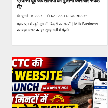
प्रवासी दूध व्यवसायियों का पुश्तैनी कारोबार संकट
में?
Blog
Rajasthan News
राज्य शहर
जुलाई 19, 2026
KAILASH CHOUDHARY
Rajasthan Rain
महाराष्ट्र में खुले दूध की बिक्री पर सख्ती | Milk Business
Alert: राजस्थान में
पर बड़ा असर 🔥 हर सुबह गली में गूंजने…
फिर सक्रिय हुआ
मानसून, कई जिलों में
भारी बारिश का Alert
kailash choudhary
जुलाई 24, 2026